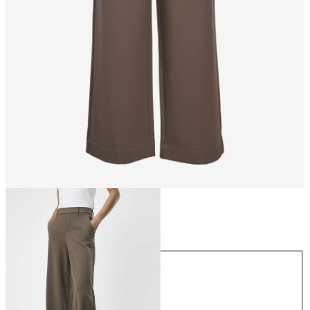
Talla
Talla
34
36
38