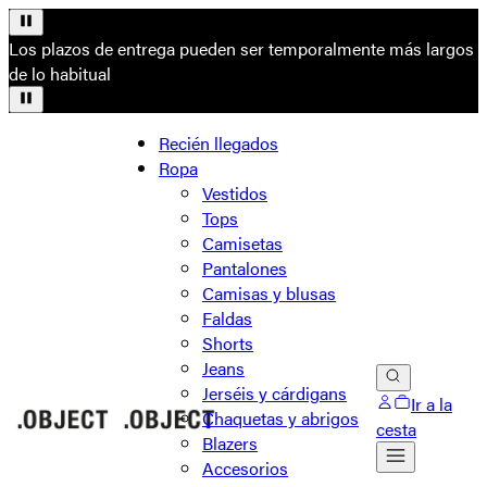
Los plazos de entrega pueden ser temporalmente más largos
de lo habitual
Recién llegados
Ropa
Vestidos
Tops
Camisetas
Pantalones
Camisas y blusas
Faldas
Shorts
Jeans
Jerséis y cárdigans
Ir a la
Chaquetas y abrigos
cesta
Blazers
Accesorios