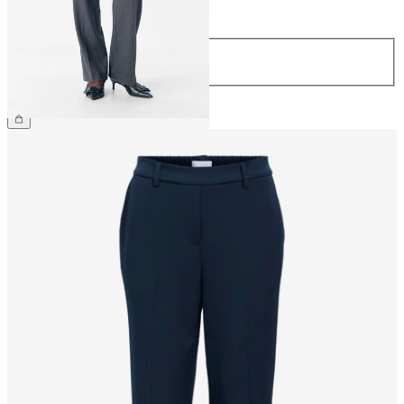
Largo
Largo
32
34
44,99 €