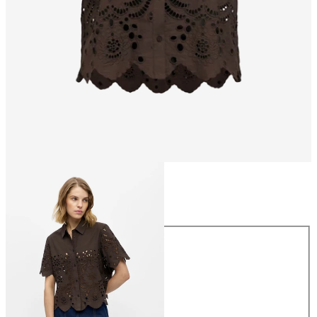
Talla
Talla
34
36
38
40
42