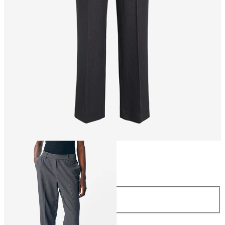
Talla
Talla
34
36
38
40
42
44