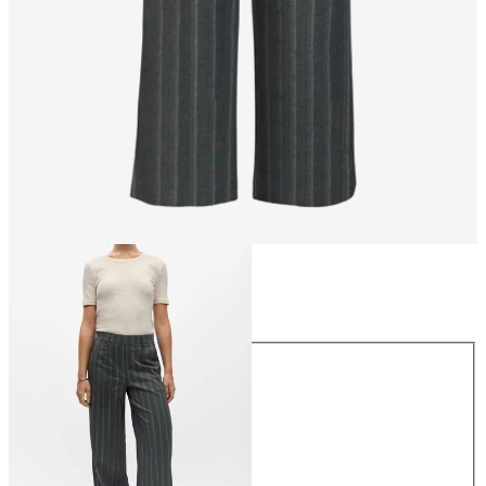
Talla
Talla
34
36
38
40
42