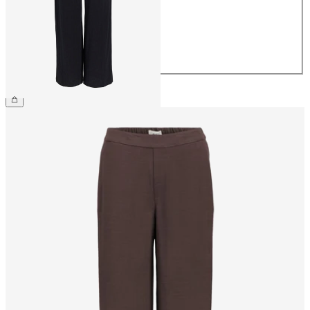
38
40
42
44
54,99 €