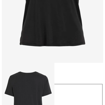
Talla
Talla
XS
S
M