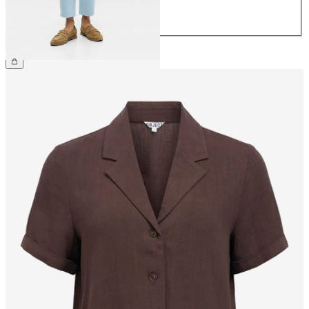
42
44
39,99 €