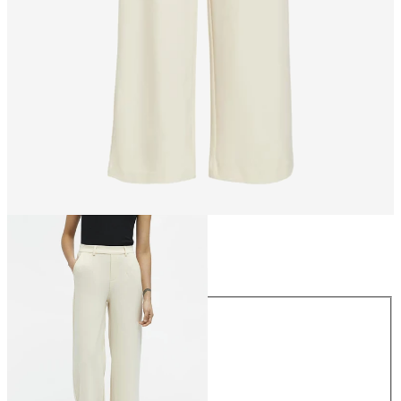
Talla
Talla
34
36
38
40