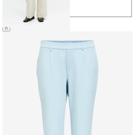
42
44
49,99 €