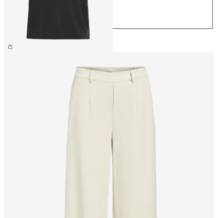
L
XL
26,99 €