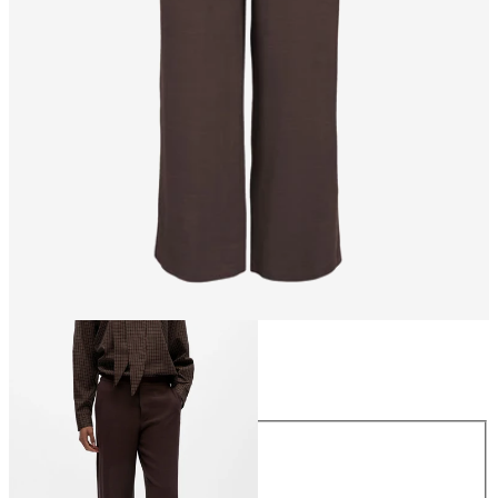
Talla
Talla
34
36