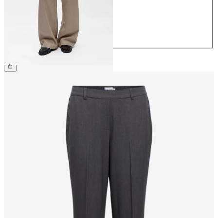
38
40
42
44
49,99 €