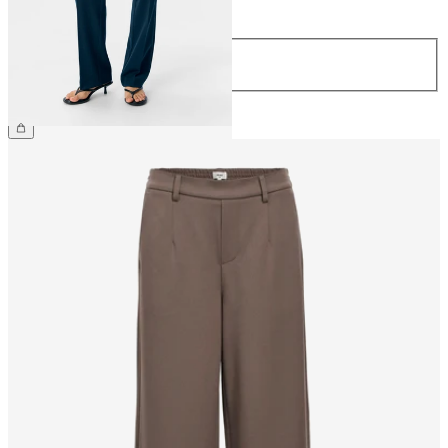
Largo
32
34
44,99 €