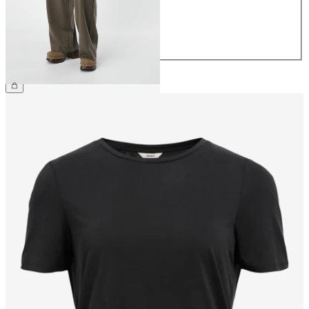
40
42
44
49,99 €