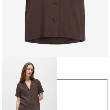
Talla
Talla
34
36
38
40