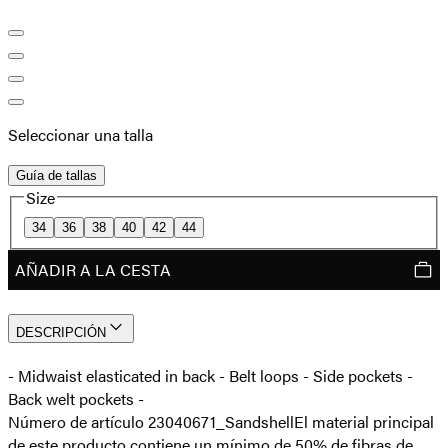
Seleccionar una talla
Guía de tallas
Size
34
36
38
40
42
44
AÑADIR A LA CESTA
DESCRIPCIÓN
- Midwaist elasticated in back - Belt loops - Side pockets -
Back welt pockets -
Número de artículo 23040671_Sandshell
El material principal
de este producto contiene un mínimo de 50% de fibras de