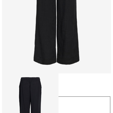
Talla
Talla
34
36