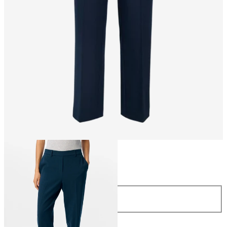
Talla
Talla
34
36
38
40
42
44
Largo