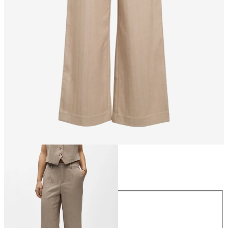
Talla
Talla
34
36