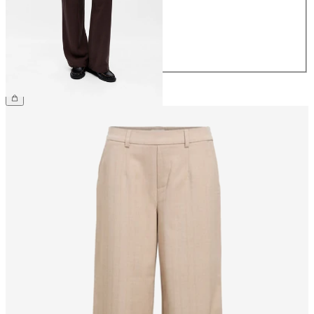
38
40
42
44
54,99 €