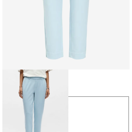
Talla
Talla
34
36
38
40