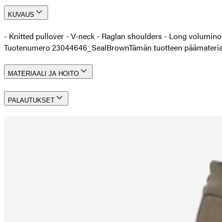
KUVAUS
- Knitted pullover - V-neck - Raglan shoulders - Long volumino
Tuotenumero 23044646_SealBrown
Tämän tuotteen päämateriaal
MATERIAALI JA HOITO
PALAUTUKSET