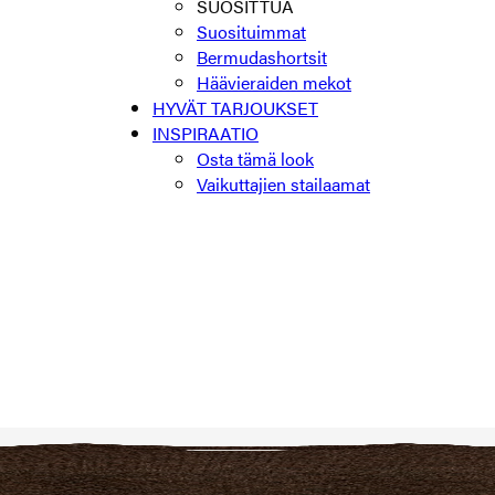
SUOSITTUA
Suosituimmat
Bermudashortsit
Häävieraiden mekot
HYVÄT TARJOUKSET
INSPIRAATIO
Osta tämä look
Vaikuttajien stailaamat