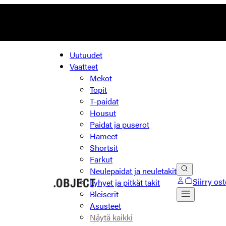
Uutuudet
Vaatteet
Mekot
Topit
T-paidat
Housut
Paidat ja puserot
Hameet
Shortsit
Farkut
Neulepaidat ja neuletakit
Siirry os
Lyhyet ja pitkät takit
Bleiserit
Asusteet
Näytä kaikki