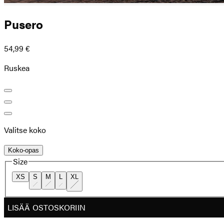
Pusero
54,99 €
Ruskea
Valitse koko
Koko-opas
Size
XS
S
M
L
XL
LISÄÄ OSTOSKORIIN