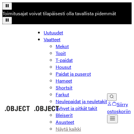
Toimitusajat voivat tilapäisesti olla tavallista pidemmät
Uutuudet
Vaatteet
Mekot
Topit
T-paidat
Housut
Paidat ja puserot
Hameet
Shortsit
Farkut
Neulepaidat ja neuletakit
Siirry
Lyhyet ja pitkät takit
ostoskoriin
Bleiserit
Asusteet
Näytä kaikki