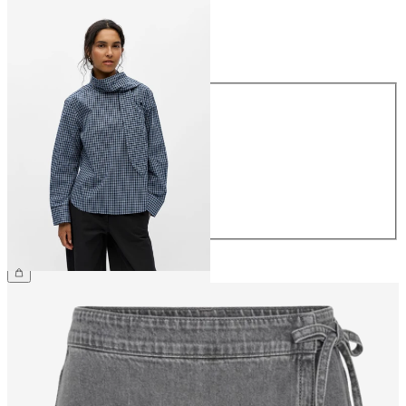
Koko
Koko
34
36
38
40
42
44
59,99 €