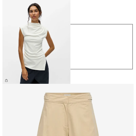
Koko
Koko
XS
S
M
L
XL
34,99 €