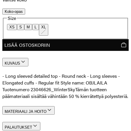
Koko-opas
Size
XS
S
M
L
XL
LISÄÄ OSTOSKORIIN
KUVAUS
- Long sleeved detailed top - Round neck - Long sleeves -
Elongated cuffs - Regular fit Style name: OBJLAILA
Tuotenumero 23046626_WinterSky
Tämän tuotteen
päämateriaali sisältää vähintään 50 % kierrätettyä polyesteriä.
MATERIAALI JA HOITO
PALAUTUKSET