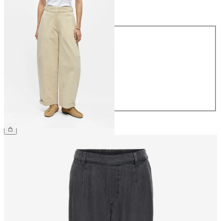
Koko
Koko
34
36
38
40
42
44
69,99 €