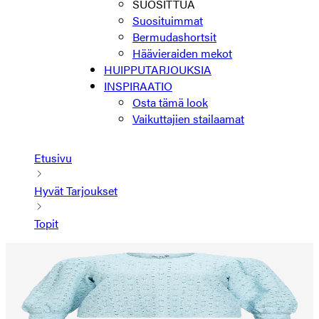
SUOSITTUA
Suosituimmat
Bermudashortsit
Häävieraiden mekot
HUIPPUTARJOUKSIA
INSPIRAATIO
Osta tämä look
Vaikuttajien stailaamat
Etusivu
Hyvät Tarjoukset
Topit