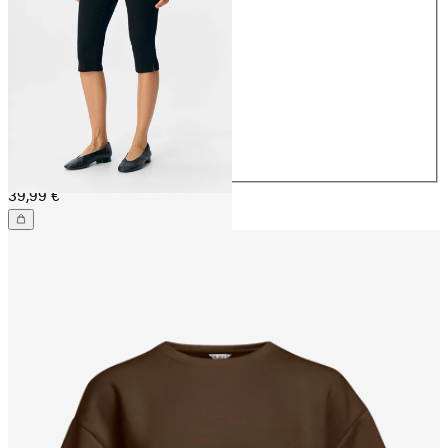
32
34
36
38
40
42
44
39,99 €