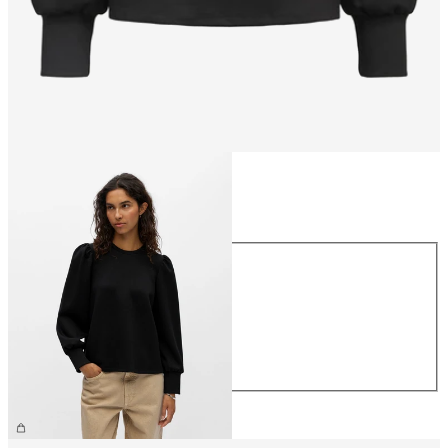
Koko
Koko
XS
S
M
L
XL
44,99 €