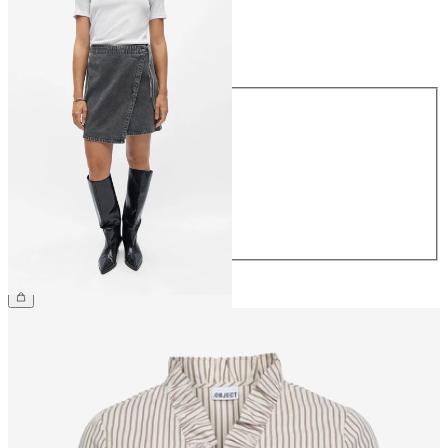
Koko
Koko
34
36
38
40
42
44
54,99 €