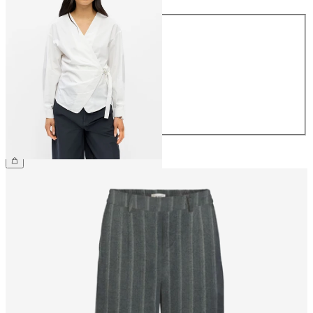
Koko
34
36
38
40
42
44
59,99 €