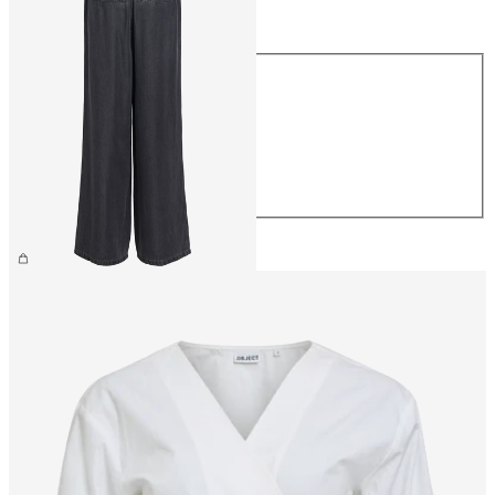
Koko
Koko
XS
S
M
L
XL
59,99 €