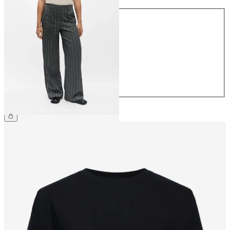
Koko
34
36
38
40
42
44
49,99 €