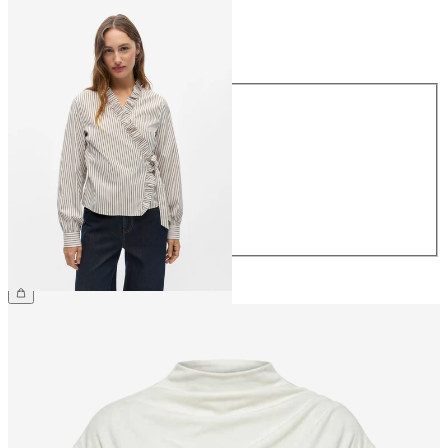
Koko
Koko
34
36
38
40
42
44
49,99 €