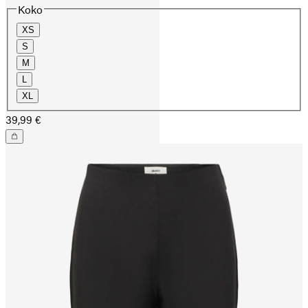
Koko
XS
S
M
L
XL
39,99 €