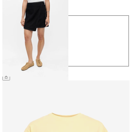
Taille
Taille
34
36
38
40
42
44
54,99 €