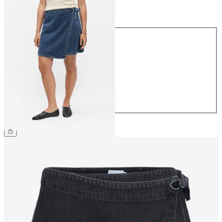
Taille
Taille
34
36
38
40
42
44
54,99 €