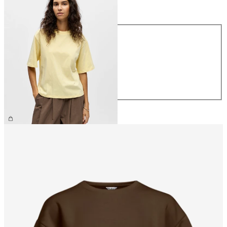
Taille
Taille
XS
S
M
L
XL
26,99 €