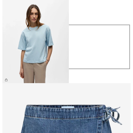
Taille
Taille
XS
S
M
L
XL
26,99 €