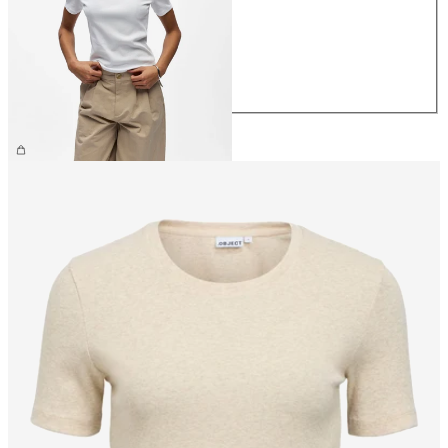
S
M
L
XL
26,99 €