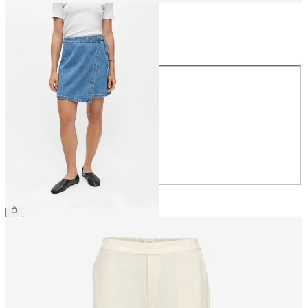
Taille
Taille
34
36
38
40
42
44
54,99 €