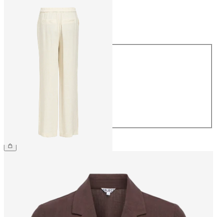
Taille
Taille
34
36
38
40
42
44
54,99 €