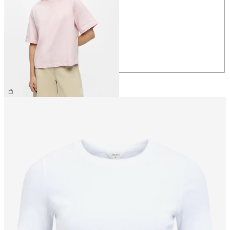
XS
S
M
L
XL
26,99 €