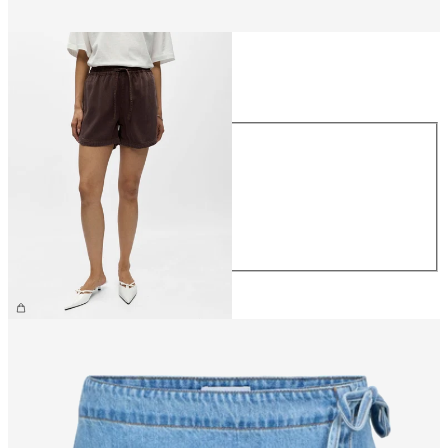
Taille
Taille
XS
S
M
L
XL
49,99 €