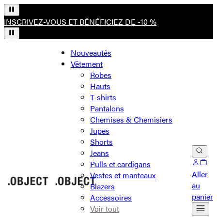
INSCRIVEZ-VOUS ET BÉNÉFICIEZ DE -10 %
Nouveautés
Vêtement
Robes
Hauts
T-shirts
Pantalons
Chemises & Chemisiers
Jupes
Shorts
Jeans
Pulls et cardigans
Aller
Vestes et manteaux
au
Blazers
panier
Accessoires
Voir tout