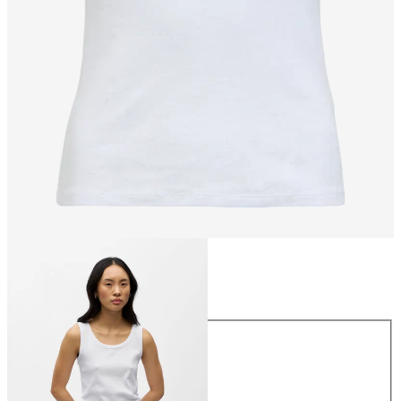
Taille
Taille
XS
S
M