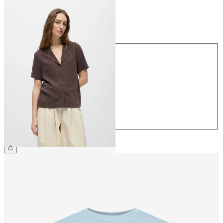
Taille
Taille
34
36
38
40
42
44
49,99 €