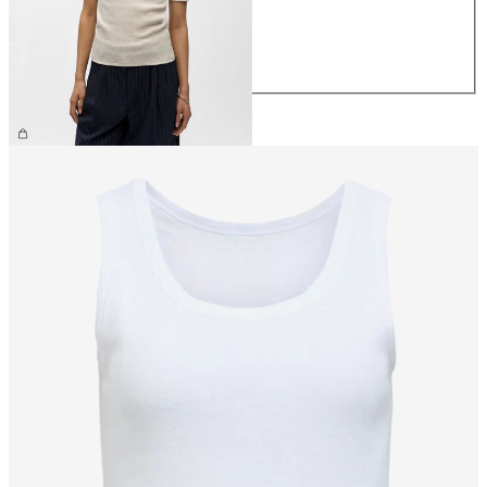
M
L
XL
26,99 €