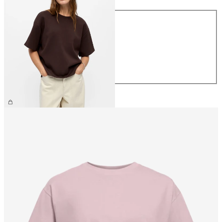
Taille
XS
S
M
L
XL
39,99 €