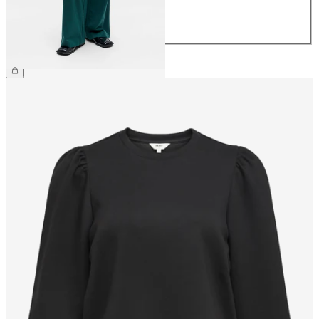
42
44
49,99 €