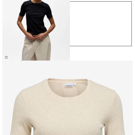
Taille
XS
S
M
L
XL
26,99 €