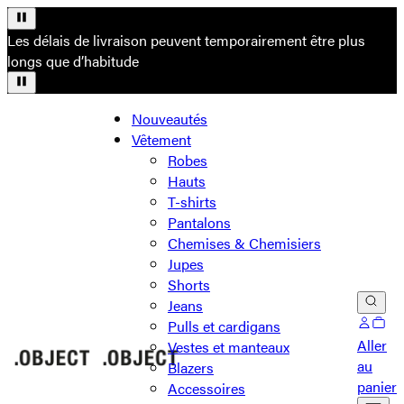
Les délais de livraison peuvent temporairement être plus
longs que d’habitude
Nouveautés
Vêtement
Robes
Hauts
T-shirts
Pantalons
Chemises & Chemisiers
Jupes
Shorts
Jeans
Pulls et cardigans
Aller
Vestes et manteaux
au
Blazers
panier
Accessoires