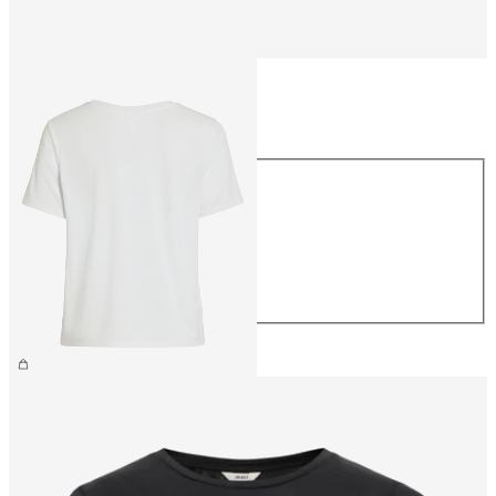
Taille
Taille
XS
S
M
L
XL
26,99 €