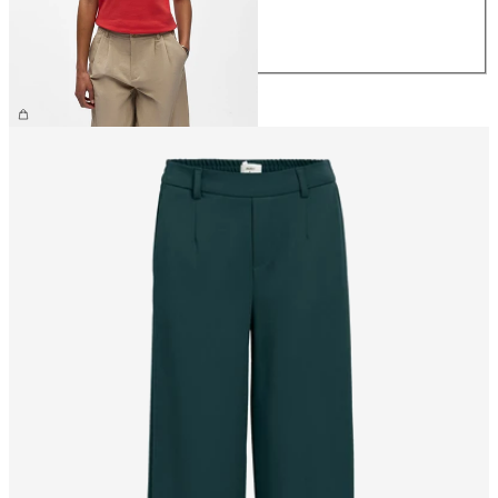
L
XL
26,99 €