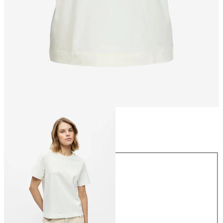
Taille
Taille
XS
S
M
L
XL