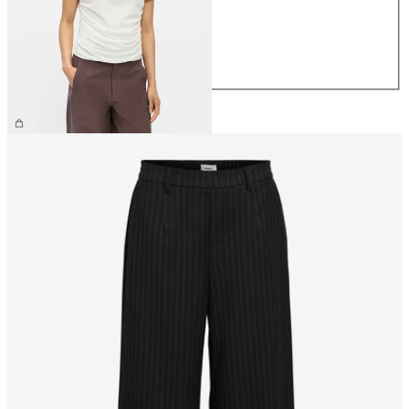
S
M
L
XL
34,99 €