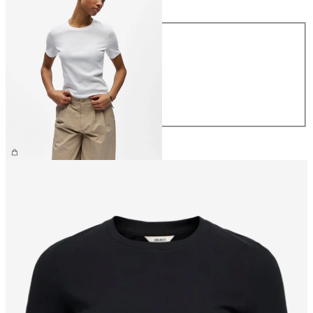
Taille
XS
S
M
L
XL
26,99 €