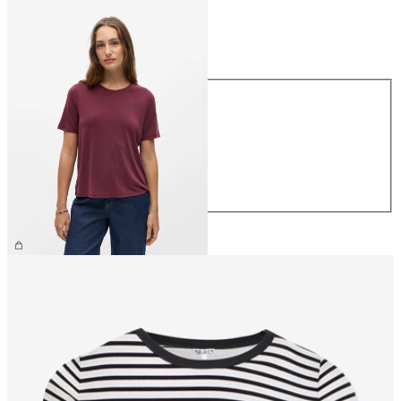
Taille
Taille
XS
S
M
L
XL
26,99 €