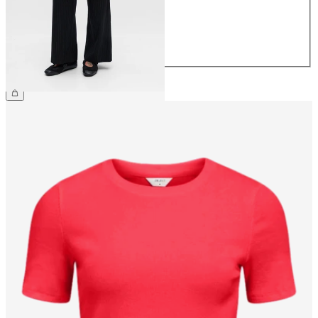
38
40
42
44
49,99 €