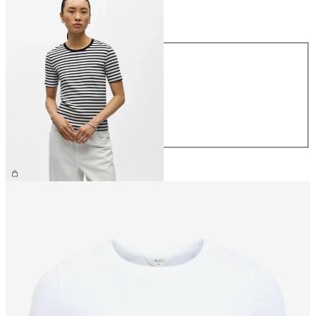
Taille
Taille
XS
S
M
L
XL
26,99 €