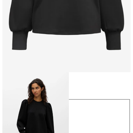
Taille
Taille
XS
S
M
L