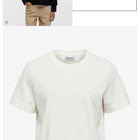
XL
44,99 €