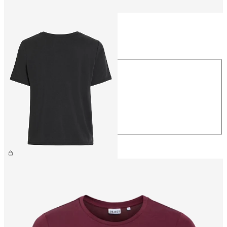
Taille
Taille
XS
S
M
L
XL
26,99 €