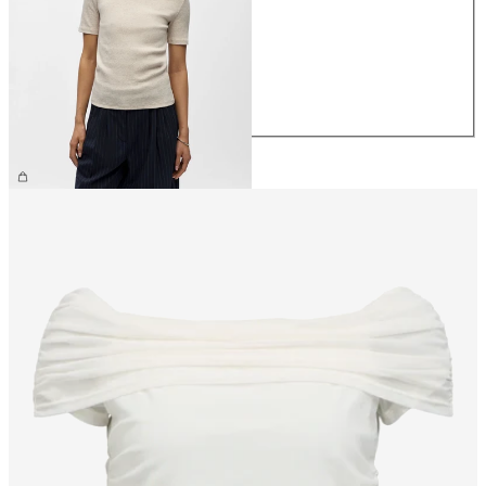
XS
S
M
L
XL
26,99 €