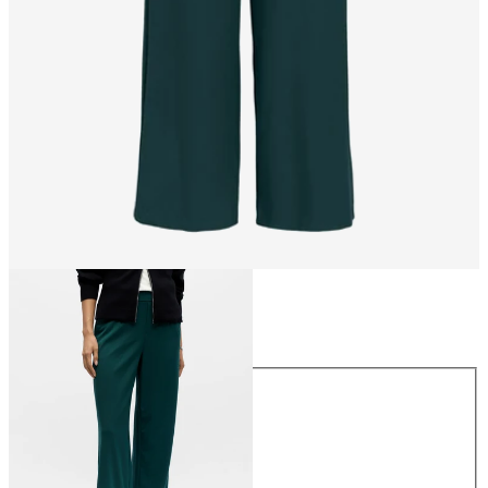
Taille
Taille
34
36
38
40