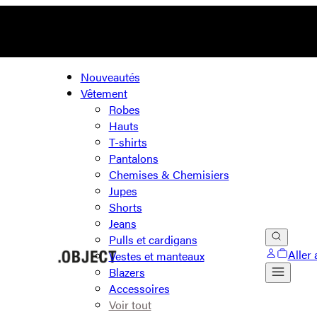
Nouveautés
Vêtement
Robes
Hauts
T-shirts
Pantalons
Chemises & Chemisiers
Jupes
Shorts
Jeans
Pulls et cardigans
Aller 
Vestes et manteaux
Blazers
Accessoires
Voir tout