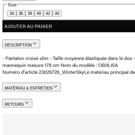
Size
34
36
38
40
42
44
AJOUTER AU PANIER
DESCRIPTION
- Pantalon croisé slim - Taille moyenne élastiquée dans le dos -
mannequin mesure 178 cm Nom du modèle : OBJILISA
Numéro d'article 23029728_WinterSky
Le matériau principal d
MATÉRIAU & ENTRETIEN
RETOURS