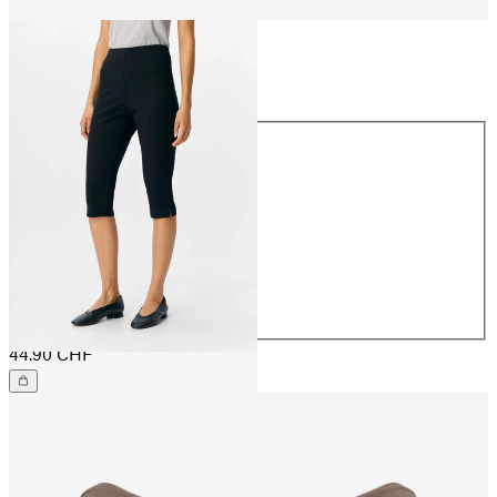
Taille
Taille
32
34
36
38
40
42
44
44.90 CHF