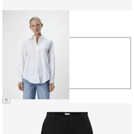
Taille
Taille
34
36
38
40
42
44
54.90 CHF