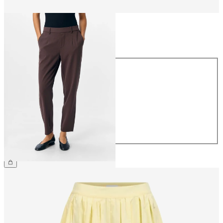
Taille
Taille
34
36
38
40
42
44
49.90 CHF