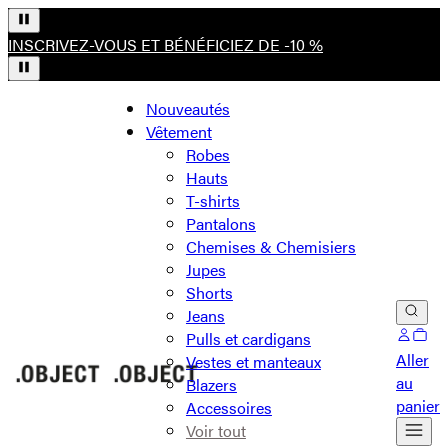
INSCRIVEZ-VOUS ET BÉNÉFICIEZ DE -10 %
Nouveautés
Vêtement
Robes
Hauts
T-shirts
Pantalons
Chemises & Chemisiers
Jupes
Shorts
Jeans
Pulls et cardigans
Aller
Vestes et manteaux
au
Blazers
panier
Accessoires
Voir tout