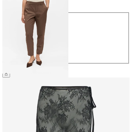
Taille
Taille
34
36
38
40
42
44
49.90 CHF