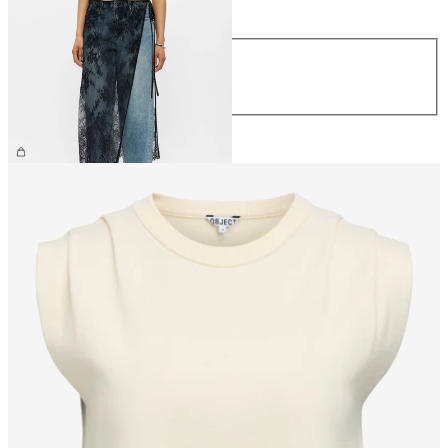
Taille
S/M
M/L
39.90 CHF