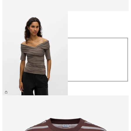
Taille
Taille
XS
S
M
L
XL
39.90 CHF