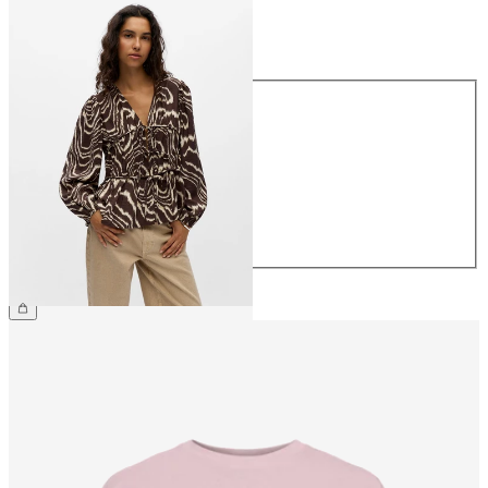
Taille
Taille
34
36
38
40
42
44
49.90 CHF