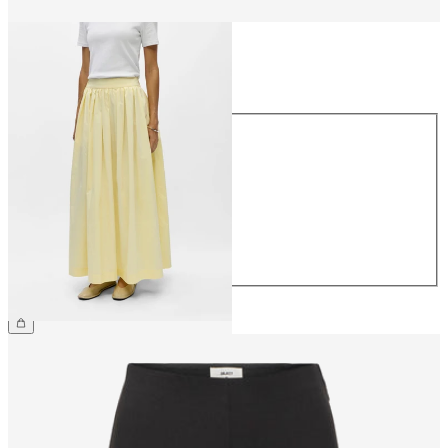
Taille
Taille
34
36
38
40
42
44
89.90 CHF