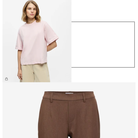
Taille
Taille
XS
S
M
L
XL
29.90 CHF