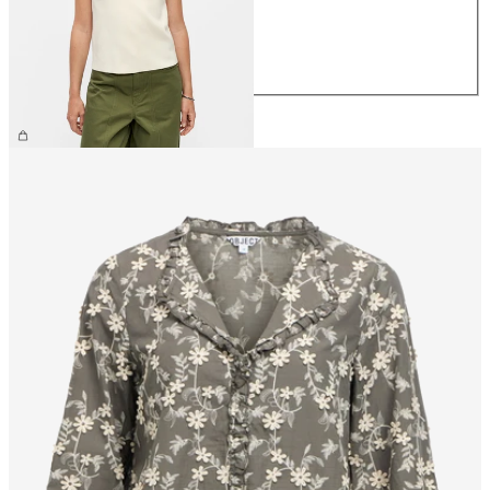
M
L
XL
49.90 CHF