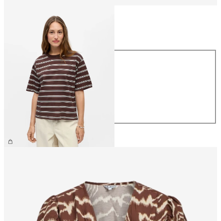
Taille
Taille
XS
S
M
L
XL
29.90 CHF