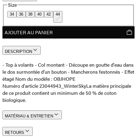
Size
34
36
38
40
42
44
AJOUTER AU PANIER
DESCRIPTION
- Top à volants - Col montant - Découpe en goutte d'eau dans
le dos surmontée d'un bouton - Mancherons festonnés - Effet
étagé Nom du modèle : OBJHOPE
Numéro d'article 23044943_WinterSky
La matière principale
de ce produit contient un minimum de 50 % de coton
biologique.
MATÉRIAU & ENTRETIEN
RETOURS