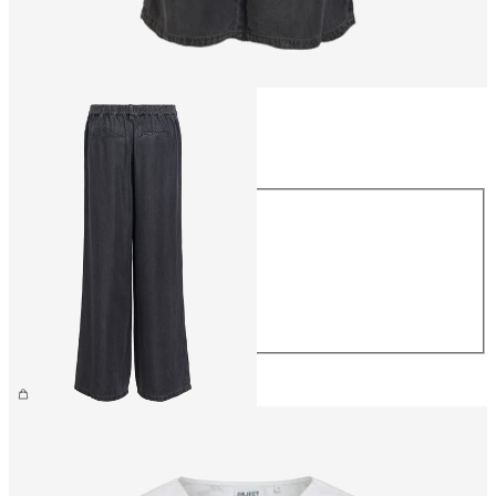
Taille
Taille
XS
S
M
L
XL
69.90 CHF