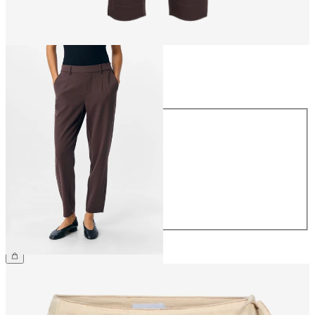
Taille
Taille
34
36
38
40
42
44
49.90 CHF