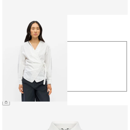
Taille
Taille
34
36
38
40
42
44
59.90 CHF