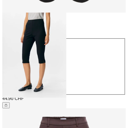
Taille
Taille
32
34
36
38
40
42
44
44.90 CHF