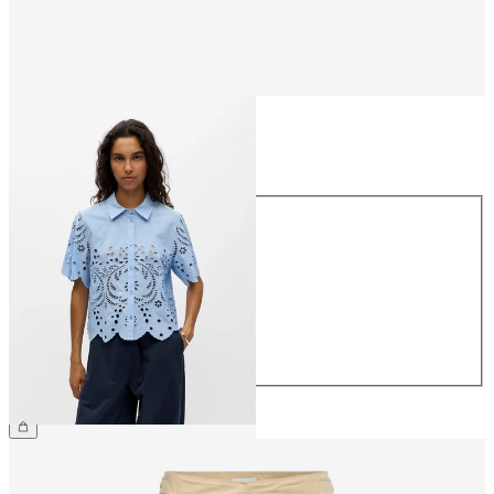
Taille
Taille
34
36
38
40
42
44
69.90 CHF