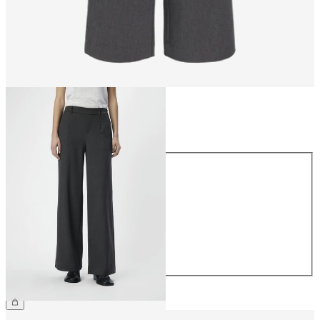
Taille
Taille
34
36
38
40
42
44
59.90 CHF