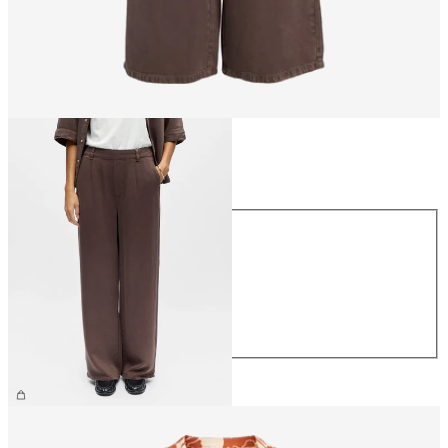
Taille
Taille
XS
S
M
L
XL
69.90 CHF