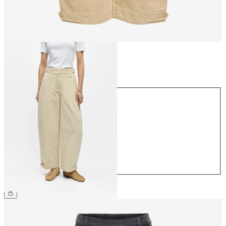
Taille
Taille
34
36
38
40
42
44
69.90 CHF