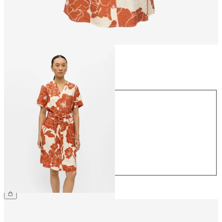
Taille
Taille
34
36
38
40
42
44
54.90 CHF