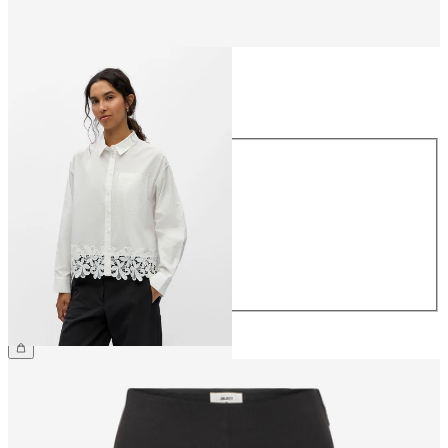
Taille
Taille
34
36
38
40
42
44
49.90 CHF