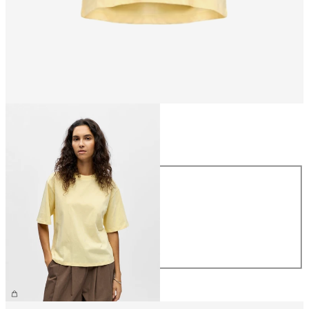
Taille
Taille
XS
S
M
L
XL
29.90 CHF