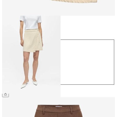
Taille
Taille
34
36
38
40
42
44
59.90 CHF