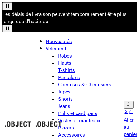
Les délais de livraison peuvent temporairement être plus
longs que d’habitude
Nouveautés
Vêtement
Robes
Hauts
T-shirts
Pantalons
Chemises & Chemisiers
Jupes
Shorts
Jeans
Pulls et cardigans
Aller
Vestes et manteaux
au
Blazers
panier
Accessoires