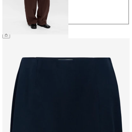
40
42
44
69,99 €