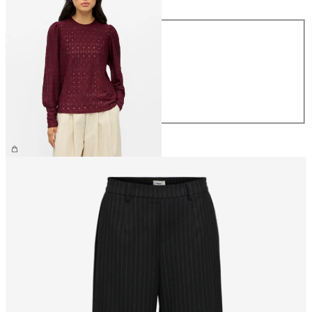
Taille
XS
S
M
L
XL
34,99 €