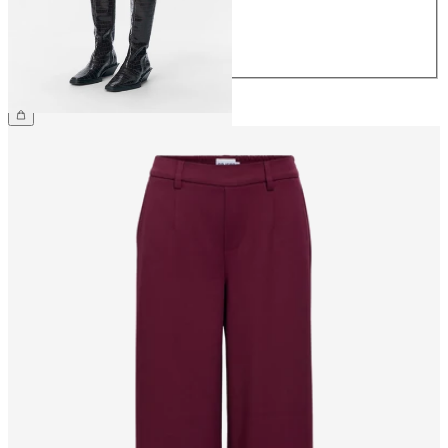
40
42
44
34,99 €