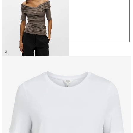
XS
S
M
L
XL
39,99 €