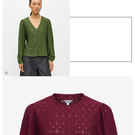
Taille
Taille
XS
S
M
L
XL
34,99 €