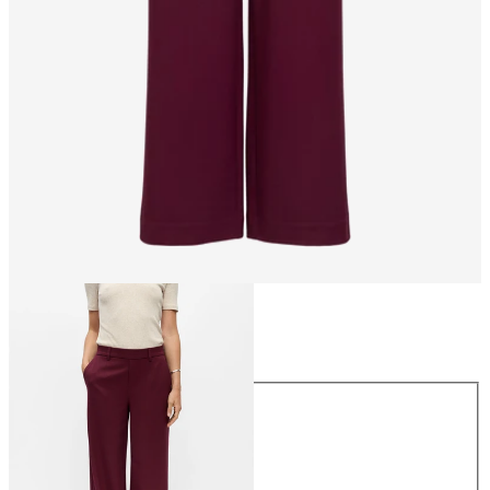
Taille
Taille
34
36
38