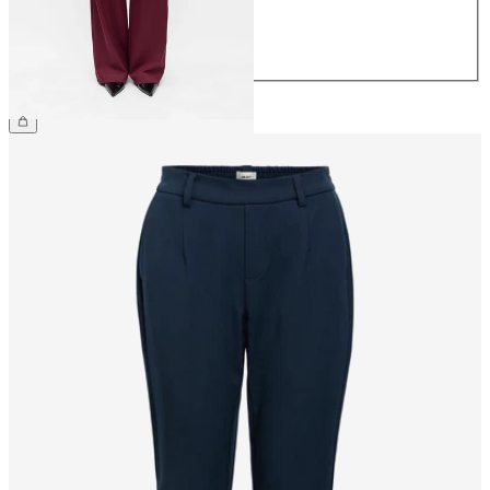
40
42
44
49,99 €