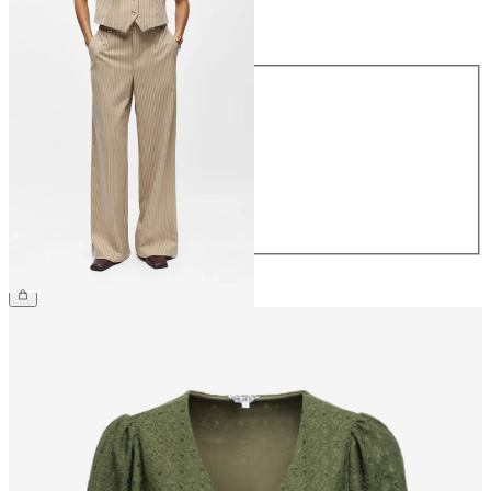
Taille
Taille
34
36
38
40
42
44
49,99 €