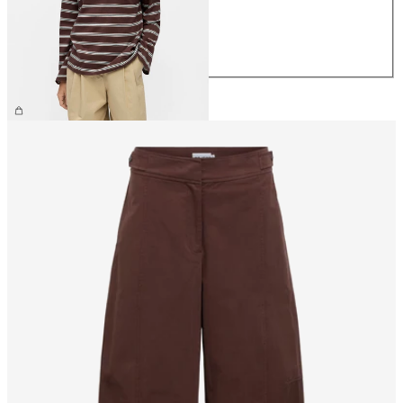
M
L
XL
34,99 €