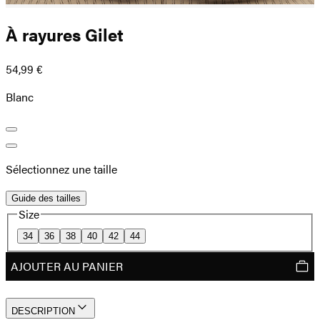
À rayures Gilet
54,99 €
Blanc
Sélectionnez une taille
Guide des tailles
Size
34
36
38
40
42
44
AJOUTER AU PANIER
DESCRIPTION