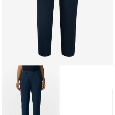
Taille
Taille
34
36
38