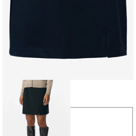
Taille
Taille
34
36
38