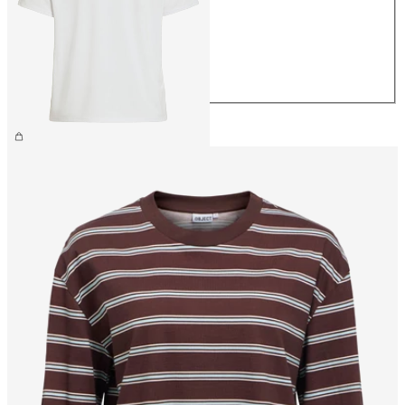
S
M
L
XL
26,99 €