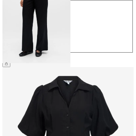
Taille
34
36
38
40
42
44
49,99 €