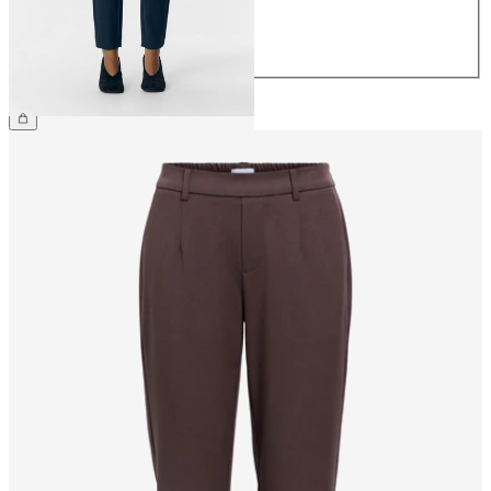
40
42
44
39,99 €