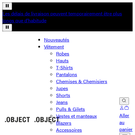
Les délais de livraison peuvent temporairement être plus
longs que d’habitude
Nouveautés
Vêtement
Robes
Hauts
T-Shirts
Pantalons
Chemises & Chemisiers
Jupes
Shorts
Jeans
Pulls & Gilets
Aller
Vestes et manteaux
au
Blazers
panier
Accessoires