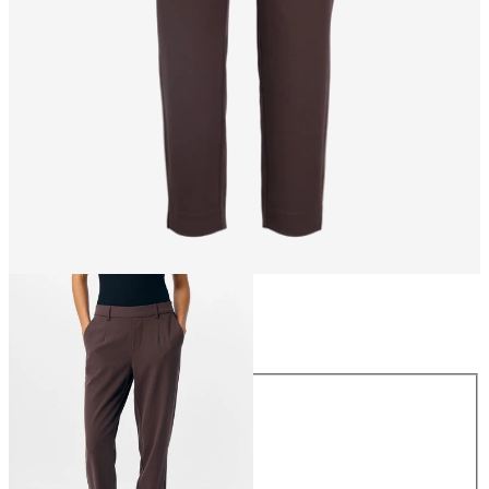
Taille
Taille
34
36
38
40