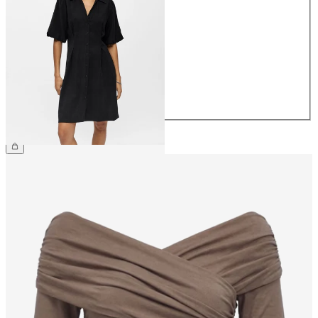
34
36
38
40
42
44
59,99 €