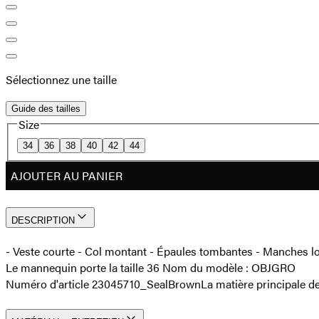
Sélectionnez une taille
Guide des tailles
Size
34
36
38
40
42
44
AJOUTER AU PANIER
DESCRIPTION
- Veste courte - Col montant - Épaules tombantes - Manches l
Le mannequin porte la taille 36 Nom du modèle : OBJGRO
Numéro d'article 23045710_SealBrown
La matière principale d