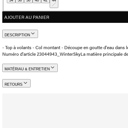
34
36
38
40
42
44
AJOUTER AU PANIER
DESCRIPTION
- Top à volants - Col montant - Découpe en goutte d'eau dan
Numéro d'article 23044943_WinterSky
La matière principale d
MATÉRIAU & ENTRETIEN
RETOURS