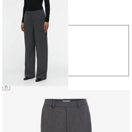
Taille
Taille
34
36
38
40
42
44
49,99 €