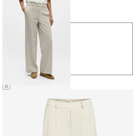
Taille
Taille
34
36
38
40
42
44
49,99 €