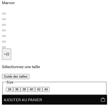
Marron
+
22
Sélectionnez une taille
Guide des tailles
Size
34
36
38
40
42
44
AJOUTER AU PANIER