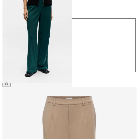
Taille
Taille
34
36
38
40
42
44
49,99 €