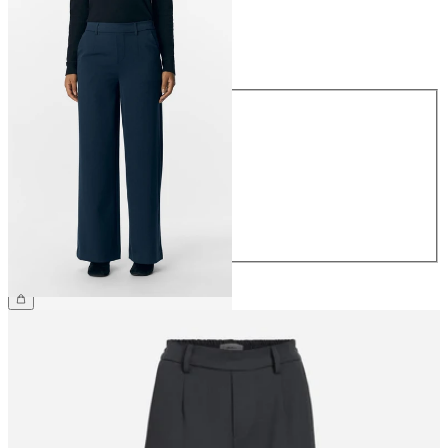
Taille
Taille
34
36
38
40
42
44
49,99 €