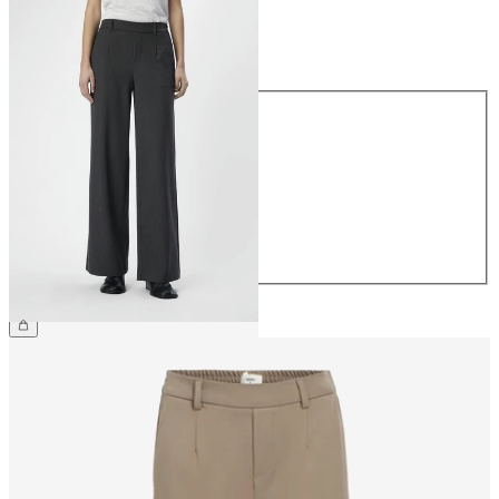
Taille
Taille
34
36
38
40
42
44
49,99 €