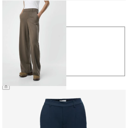
Taille
Taille
34
36
38
40
42
44
49,99 €