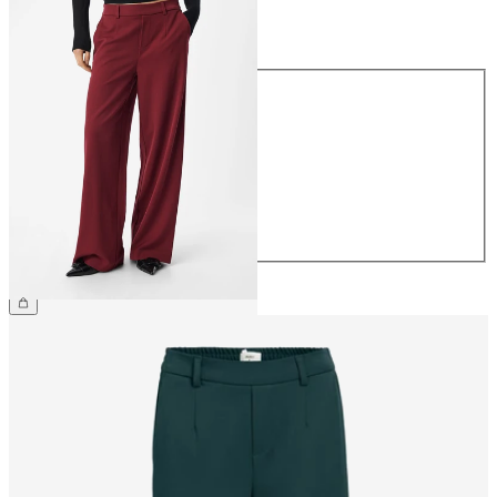
Taille
Taille
34
36
38
40
42
44
49,99 €