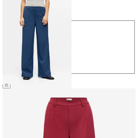
Taille
Taille
34
36
38
40
42
44
49,99 €