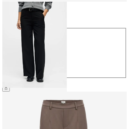
Taille
Taille
34
36
38
40
42
44
49,99 €