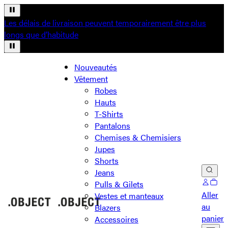
Les délais de livraison peuvent temporairement être plus
longs que d’habitude
Nouveautés
Vêtement
Robes
Hauts
T-Shirts
Pantalons
Chemises & Chemisiers
Jupes
Shorts
Jeans
Pulls & Gilets
Aller
Vestes et manteaux
au
Blazers
panier
Accessoires