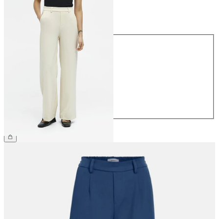
Taille
Taille
34
36
38
40
42
44
49,99 €