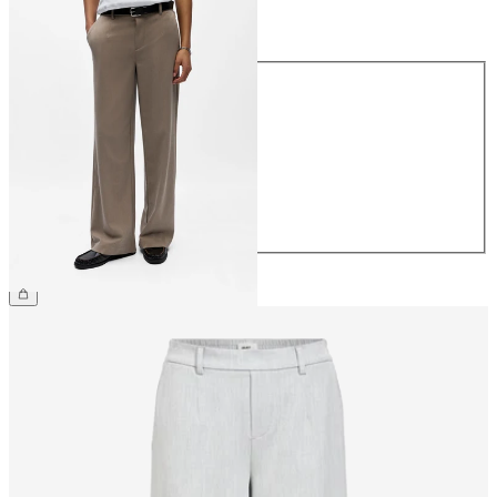
Taille
Taille
34
36
38
40
42
44
49,99 €