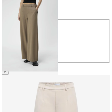
Taille
Taille
34
36
38
40
42
44
49,99 €