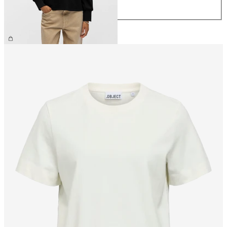
XL
44,99 €