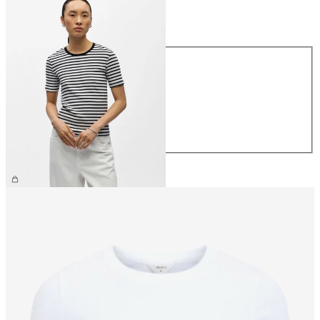
Taglia
Taglia
XS
S
M
L
XL
26,99 €