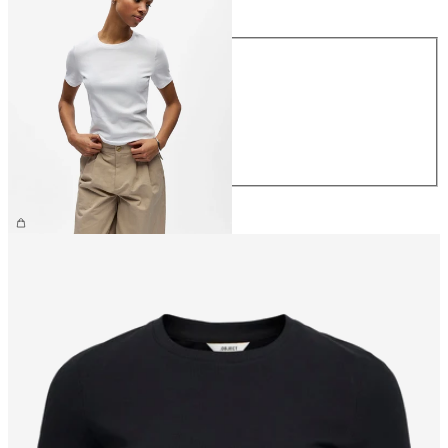
Taglia
XS
S
M
L
XL
26,99 €