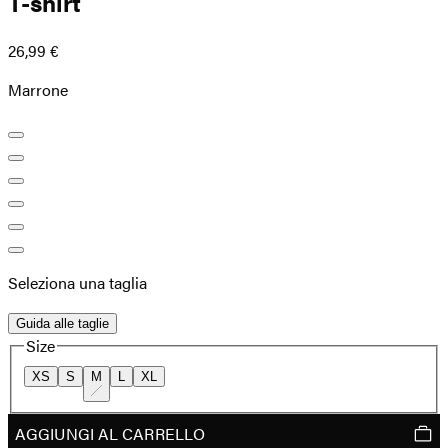
T-shirt
26,99 €
Marrone
Seleziona una taglia
Guida alle taglie
Size
XS
S
M
L
XL
AGGIUNGI AL CARRELLO