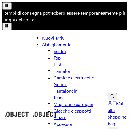
I tempi di consegna potrebbero essere temporaneamente più
lunghi del solito
Nuovi arrivi
Abbigliamento
Vestiti
Top
T-shirt
Pantaloni
Camicie e camicette
Gonne
Pantaloncini
Jeans
Vai
Maglioni e cardigan
alla
Giacche e cappotti
shopping
Blazer
bag
Accessori