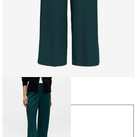
Taglia
Taglia
34
36
38
40