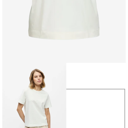
Taglia
Taglia
XS
S
M
L
XL