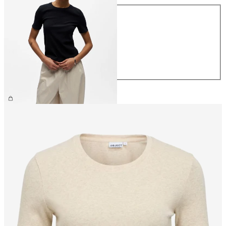
Taglia
XS
S
M
L
XL
26,99 €