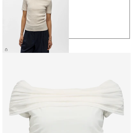
XS
S
M
L
XL
26,99 €