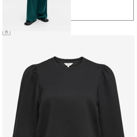
42
44
49,99 €