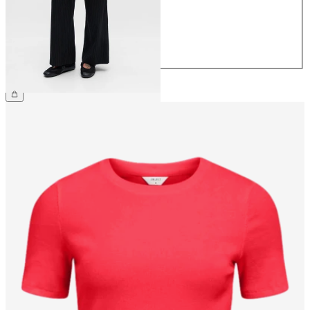
38
40
42
44
49,99 €