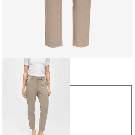
Taglia
Taglia
34
36
38
40
42
44