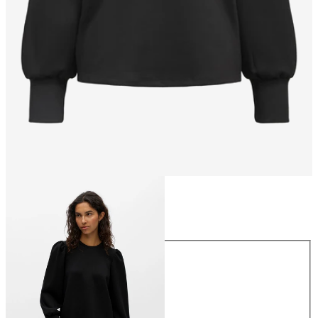
Taglia
Taglia
XS
S
M
L