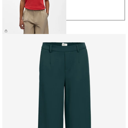
M
L
XL
26,99 €