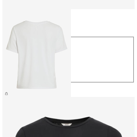
Taglia
Taglia
XS
S
M
L
XL
26,99 €