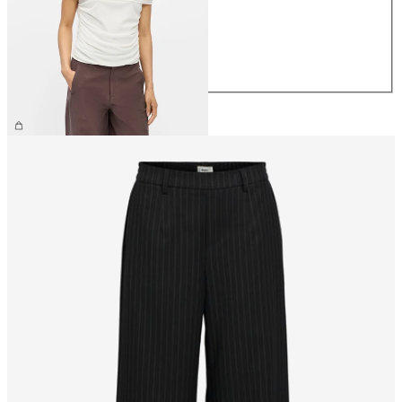
S
M
L
XL
34,99 €