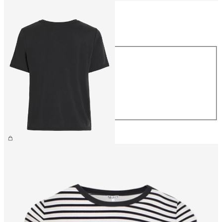
Taglia
Taglia
XS
S
M
L
XL
26,99 €