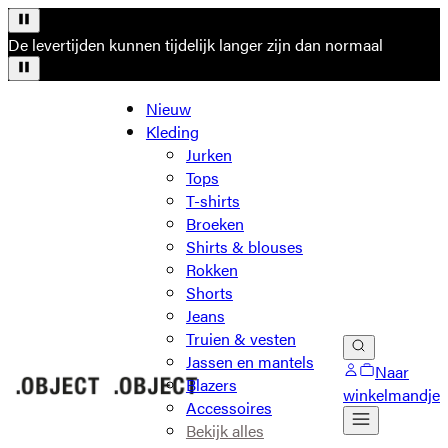
De levertijden kunnen tijdelijk langer zijn dan normaal
Nieuw
Kleding
Jurken
Tops
T-shirts
Broeken
Shirts & blouses
Rokken
Shorts
Jeans
Truien & vesten
Jassen en mantels
Naar
Blazers
winkelmandje
Accessoires
Bekijk alles