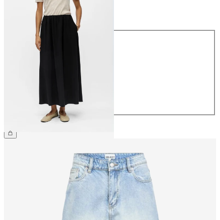
Maat
Maat
34
36
38
40
42
44
€ 59,99