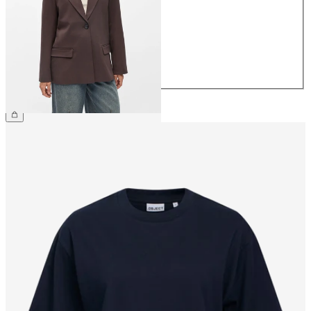
36
38
40
42
44
€ 79,99