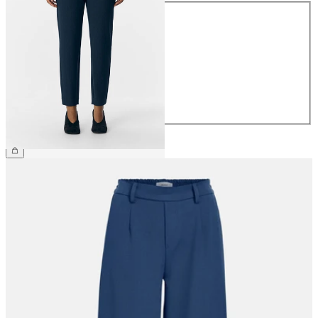
Maat
34
36
38
40
42
44
€ 39,99