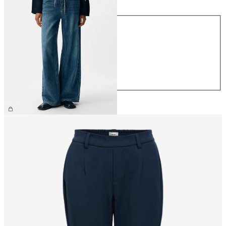
Maat
XS
S
M
L
XL
€ 69,99