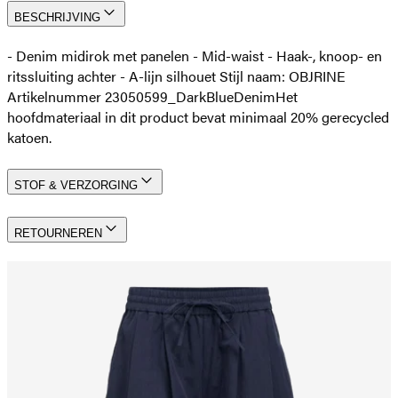
BESCHRIJVING
- Denim midirok met panelen - Mid-waist - Haak-, knoop- en
ritssluiting achter - A-lijn silhouet Stijl naam: OBJRINE
Artikelnummer 23050599_DarkBlueDenim
Het
hoofdmateriaal in dit product bevat minimaal 20% gerecycled
katoen.
STOF & VERZORGING
RETOURNEREN