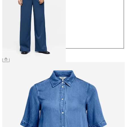
34
36
38
40
42
44
€ 49,99