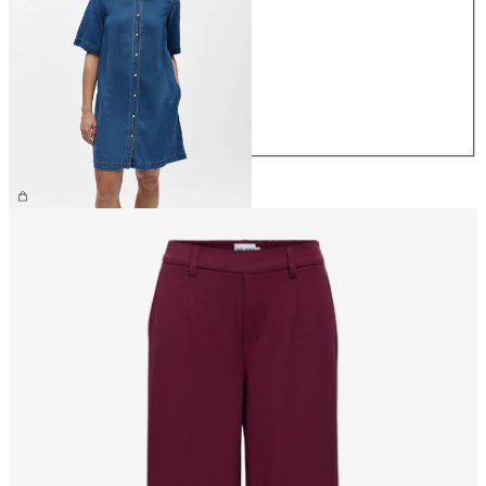
XS
S
M
L
XL
€ 69,99