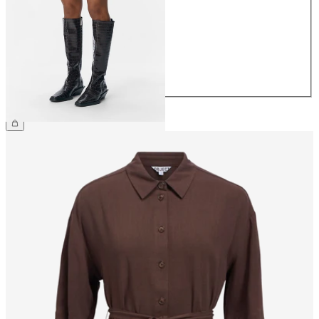
36
38
40
42
44
€ 34,99