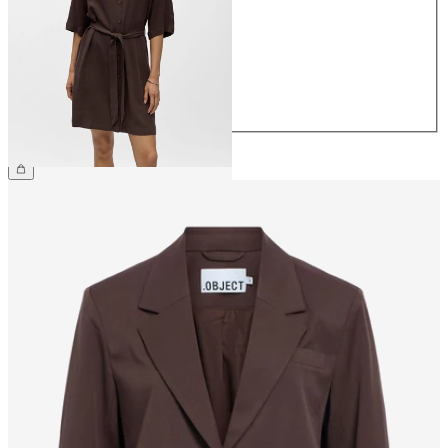
36
38
40
42
44
€ 64,99