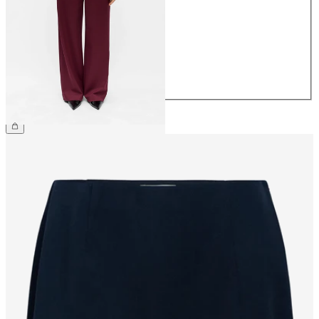
36
38
40
42
44
€ 49,99