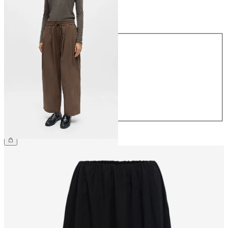
Maat
Maat
34
36
38
40
42
44
€ 64,99