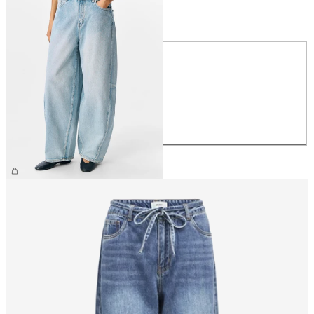
Maat
Maat
XS
S
M
L
XL
€ 69,99