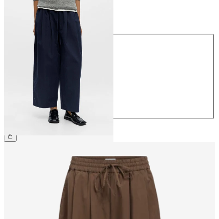
Maat
Maat
34
36
38
40
42
44
€ 64,99