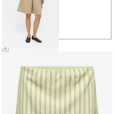
34
36
38
40
42
44
€ 54,99