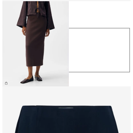
Maat
Maat
XS
S
M
L
XL
€ 44,99