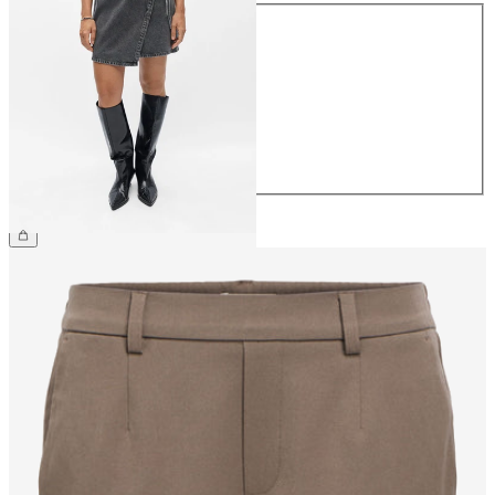
Maat
34
36
38
40
42
44
€ 54,99