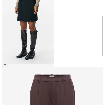
Maat
Maat
34
36
38
40
42
44
€ 34,99