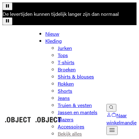
De levertijden kunnen tijdelijk langer zijn dan normaal
Nieuw
Kleding
Jurken
Tops
T-shirts
Broeken
Shirts & blouses
Rokken
Shorts
Jeans
Truien & vesten
Jassen en mantels
Naar
Blazers
winkelmandje
Accessoires
Bekijk alles