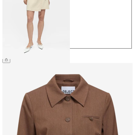
34
36
38
40
42
44
€ 54,99