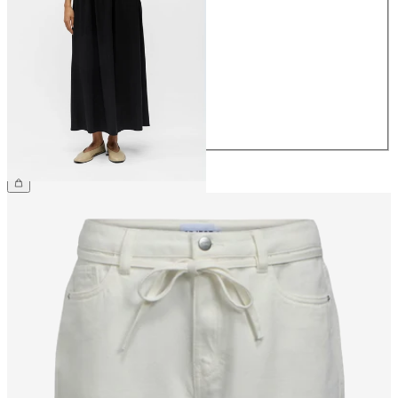
34
36
38
40
42
44
€ 59,99