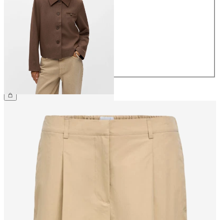
34
36
38
40
42
44
€ 64,99