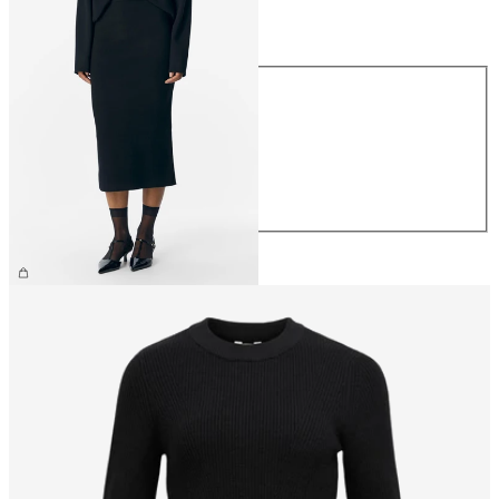
Maat
Maat
XS
S
M
L
XL
€ 44,99