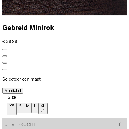
Gebreid Minirok
€ 39,99
Selecteer een maat
Maattabel
Size
XS
S
M
L
XL
UITVERKOCHT