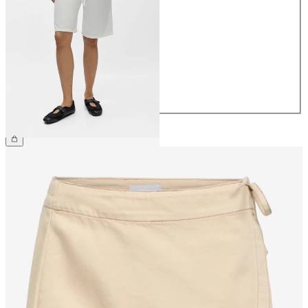
34
36
38
40
42
44
€ 59,99