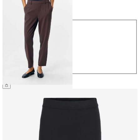
Maat
Maat
34
36
38
40
42
44
€ 39,99