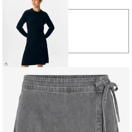
Maat
XS
S
M
L
XL
€ 59,99