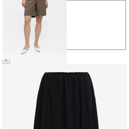
Maat
34
36
38
40
42
44
€ 34,99