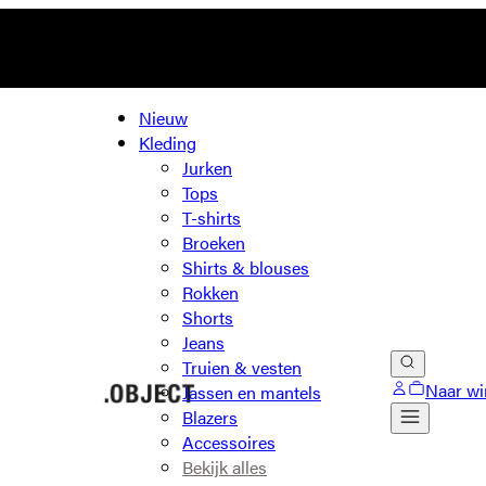
Nieuw
Kleding
Jurken
Tops
T-shirts
Broeken
Shirts & blouses
Rokken
Shorts
Jeans
Truien & vesten
Naar wi
Jassen en mantels
Blazers
Accessoires
Bekijk alles