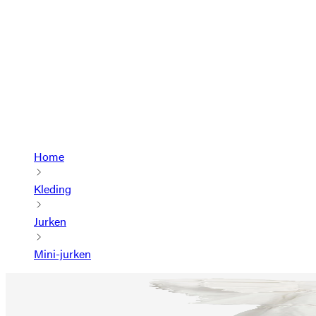
Home
Kleding
Jurken
Mini-jurken