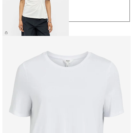
M
L
XL
€ 29,99