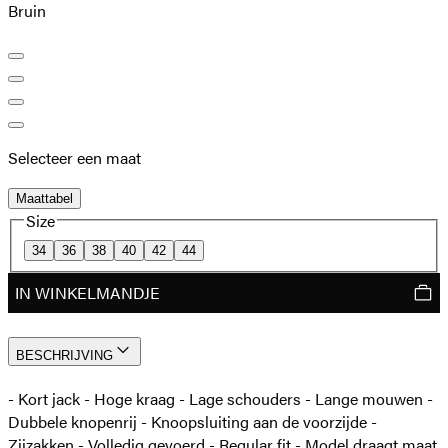
Bruin
Selecteer een maat
Maattabel
Size
34
36
38
40
42
44
IN WINKELMANDJE
BESCHRIJVING
- Kort jack - Hoge kraag - Lage schouders - Lange mouwen -
Dubbele knopenrij - Knoopsluiting aan de voorzijde -
Zijzakken - Volledig gevoerd - Regular fit - Model draagt maat