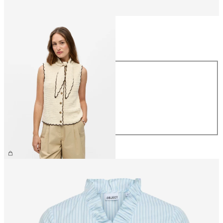
Maat
Maat
XS
S
M
L
XL
€ 54,99