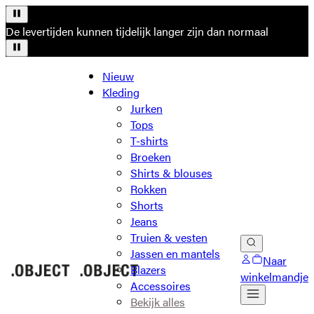
De levertijden kunnen tijdelijk langer zijn dan normaal
Nieuw
Kleding
Jurken
Tops
T-shirts
Broeken
Shirts & blouses
Rokken
Shorts
Jeans
Truien & vesten
Jassen en mantels
Naar
Blazers
winkelmandje
Accessoires
Bekijk alles