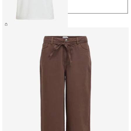
L
XL
€ 26,99