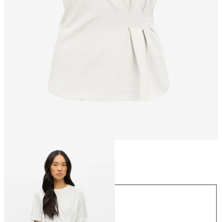
Maat
Maat
XS
S