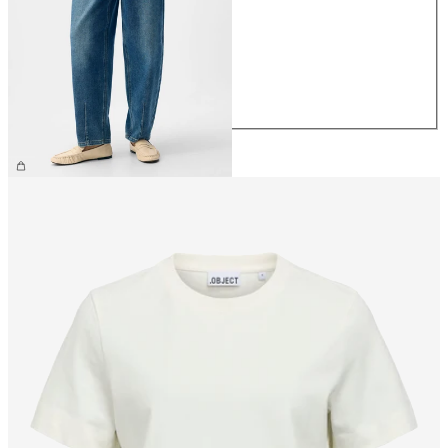
XS
S
M
L
XL
€ 59,99