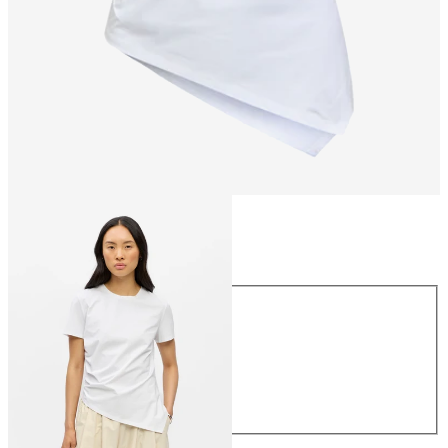
Maat
Maat
XS
S
M
L
XL
€ 34,99