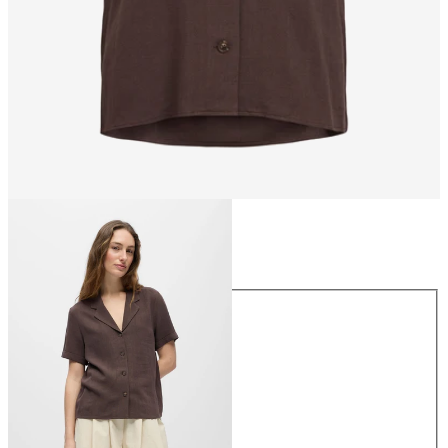
Maat
Maat
34
36
38
40
42
44