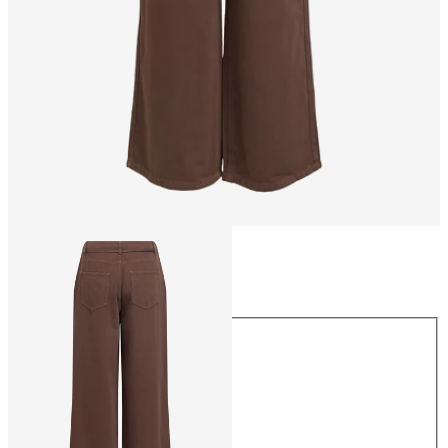
Maat
Maat
XS
S
M
L
XL