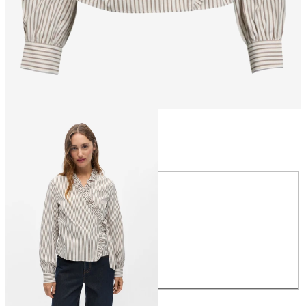
Maat
Maat
34
36
38
40
42
44
€ 49,99