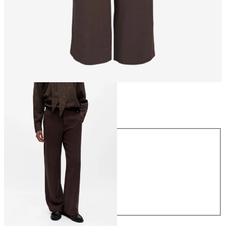
Maat
Maat
34
36
38
40
42
44
€ 54,99