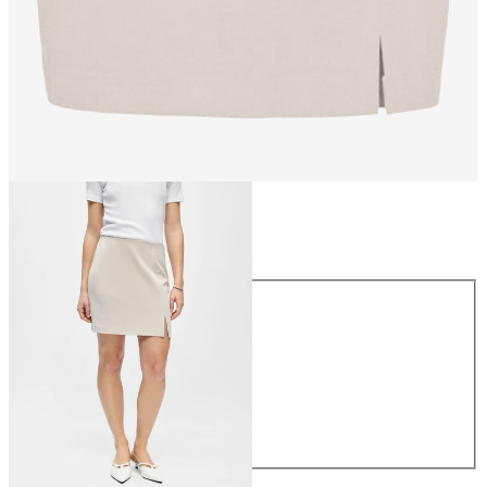
Maat
Maat
34
36
38
40
42
44
€ 34,99