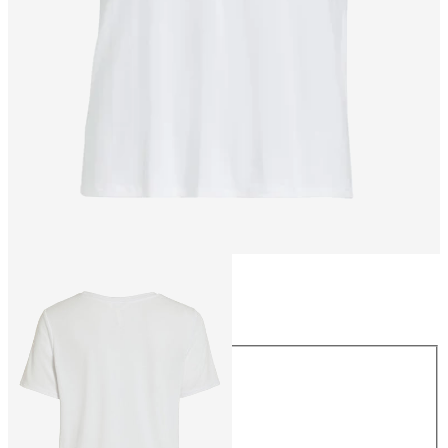
Maat
Maat
XS
S
M