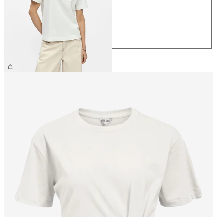
S
M
L
XL
€ 26,99