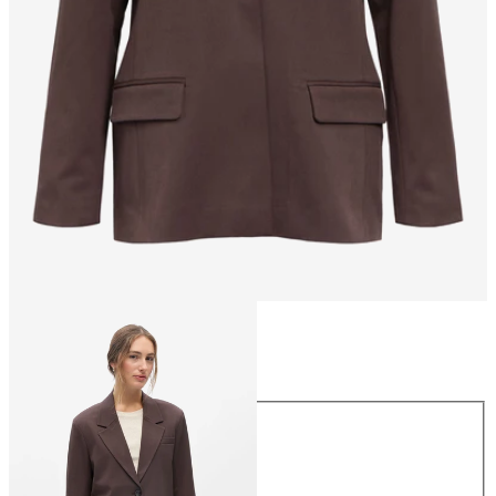
Maat
Maat
34
36
38