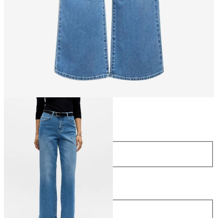
Maat
Maat
34
36
38
40
42
44
Lengte
Lengte
30
32
34