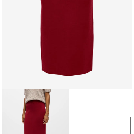
Maat
Maat
XS
S