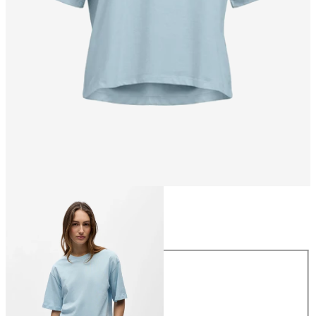
Maat
Maat
XS
S
M