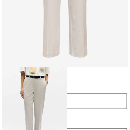
Maat
Maat
34
36
38
40
42
44
Lengte
Lengte