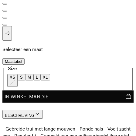
+
3
Selecteer een maat
Maattabel
Size
XS
S
M
L
XL
IN WINKELMANDJE
BESCHRIJVING
- Gebreide trui met lange mouwen - Ronde hals - Voelt zacht
aan - Regular fit - Gemaakt van een milieuvriendelijkere stof