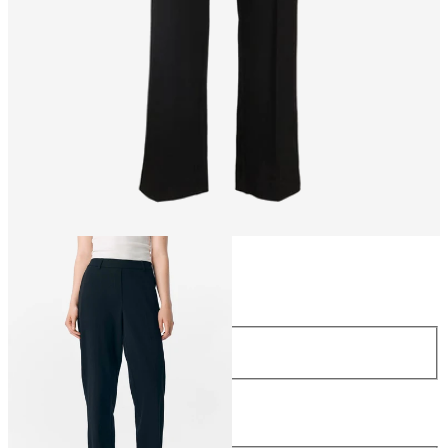
Maat
Maat
34
36
38
40
42
44
Lengte
Lengte