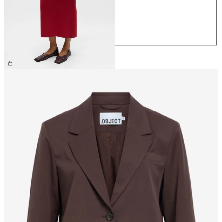
M
L
XL
€ 44,99