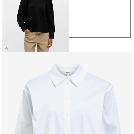
XS
S
M
L
XL
€ 44,99