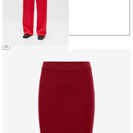
36
38
40
42
44
€ 49,99