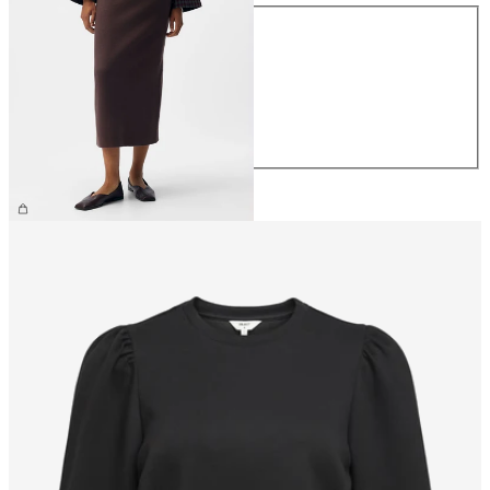
Maat
XS
S
M
L
XL
€ 44,99