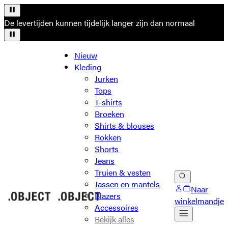
De levertijden kunnen tijdelijk langer zijn dan normaal
Nieuw
Kleding
Jurken
Tops
T-shirts
Broeken
Shirts & blouses
Rokken
Shorts
Jeans
Truien & vesten
Jassen en mantels
Naar
Blazers
winkelmandje
Accessoires
Bekijk alles