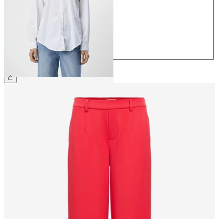
36
38
40
42
44
€ 49,99