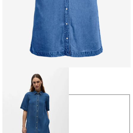
Maat
Maat
XS
S
M
L
XL