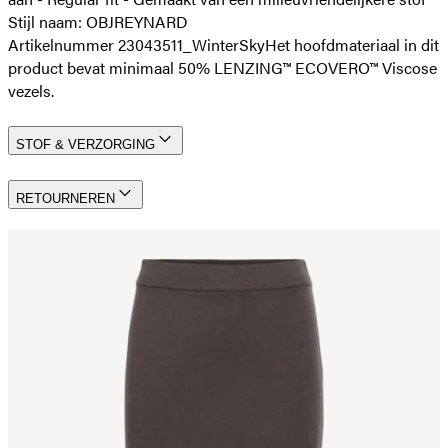
Stijl naam: OBJREYNARD
Artikelnummer 23043511_WinterSky
Het hoofdmateriaal in dit
product bevat minimaal 50% LENZING™ ECOVERO™ Viscose
vezels.
STOF & VERZORGING
RETOURNEREN