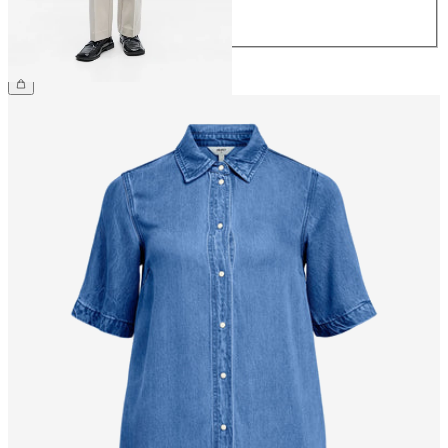
32
€ 44,99