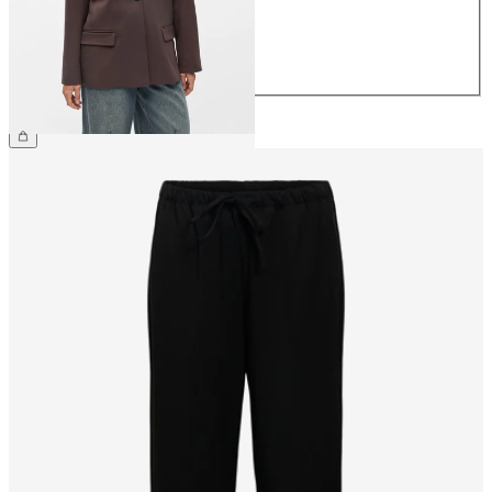
40
42
44
€ 79,99