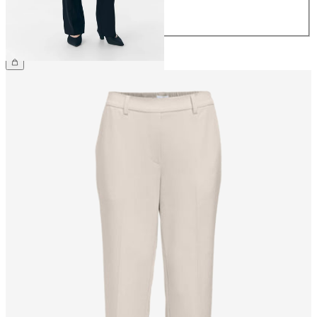
32
34
€ 44,99