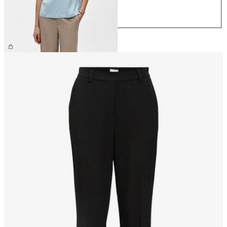
L
XL
€ 26,99