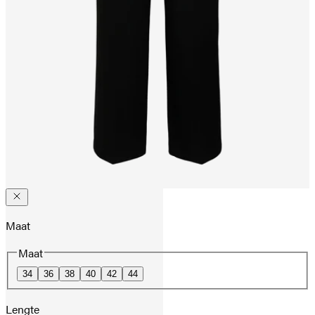
Maat
Maat
34
36
38
40
42
44
Lengte