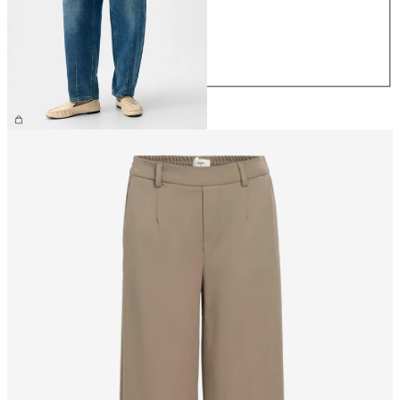
S
M
L
XL
€ 59,99