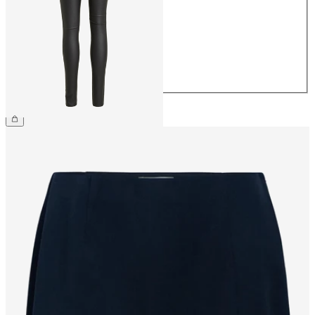
36
38
40
42
44
€ 54,99