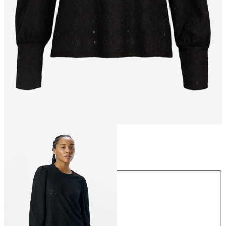
Maat
Maat
XS
S
M
L