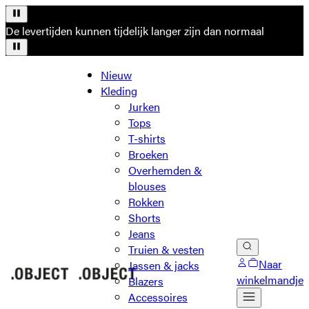
De levertijden kunnen tijdelijk langer zijn dan normaal
Nieuw
Kleding
Jurken
Tops
T-shirts
Broeken
Overhemden &
blouses
Rokken
Shorts
Jeans
Truien & vesten
Naar
Jassen & jacks
winkelmandje
Blazers
Accessoires