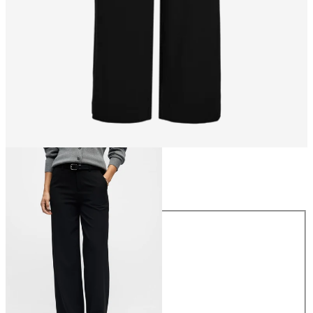
Maat
Maat
34
36
38
40
42