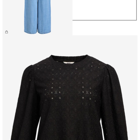
L
XL
€ 59,99