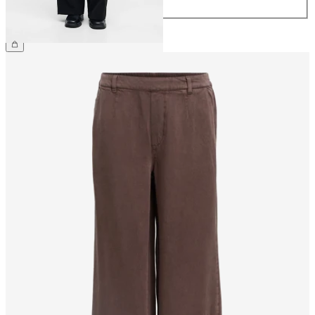
44
€ 49,99