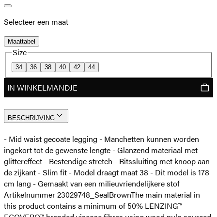
Selecteer een maat
Maattabel
Size
34
36
38
40
42
44
IN WINKELMANDJE
BESCHRIJVING
- Mid waist gecoate legging - Manchetten kunnen worden
ingekort tot de gewenste lengte - Glanzend materiaal met
glittereffect - Bestendige stretch - Ritssluiting met knoop aan
de zijkant - Slim fit - Model draagt maat 38 - Dit model is 178
cm lang - Gemaakt van een milieuvriendelijkere stof
Artikelnummer 23029748_SealBrown
The main material in
this product contains a minimum of 50% LENZING™
ECOVERO™ branded viscose fibres using wood pulp sourced