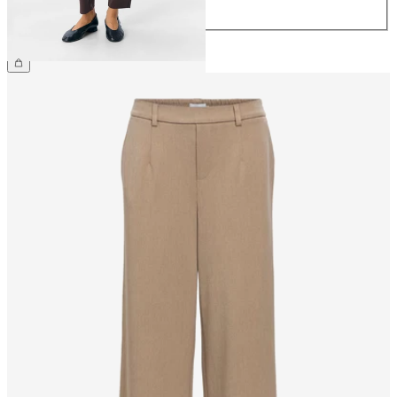
44
€ 39,99