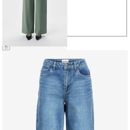
36
38
40
42
44
€ 49,99