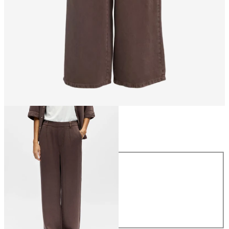
Maat
Maat
XS
S
M
L
XL