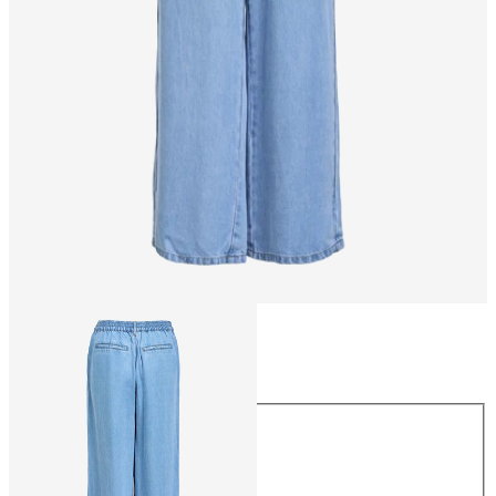
Maat
Maat
XS
S
M