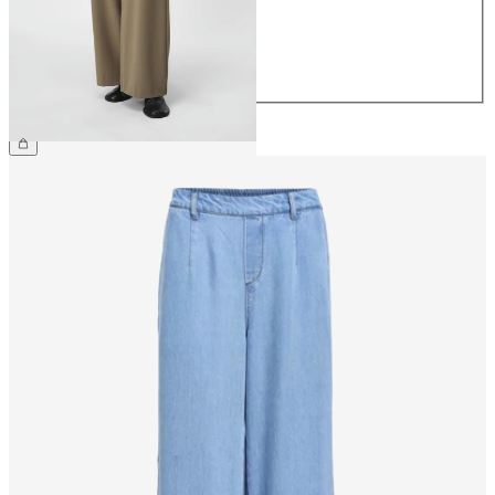
40
42
44
€ 49,99