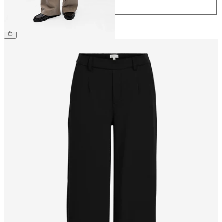
44
€ 49,99