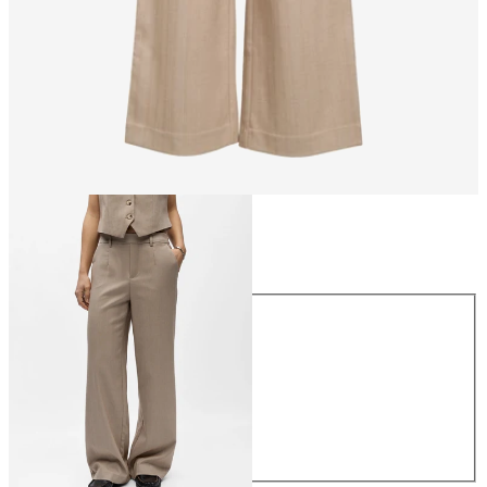
Maat
Maat
34
36
38
40
42
44