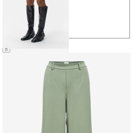
36
38
40
42
44
€ 34,99