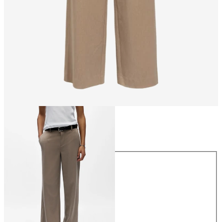
Maat
Maat
34
36
38
40
42