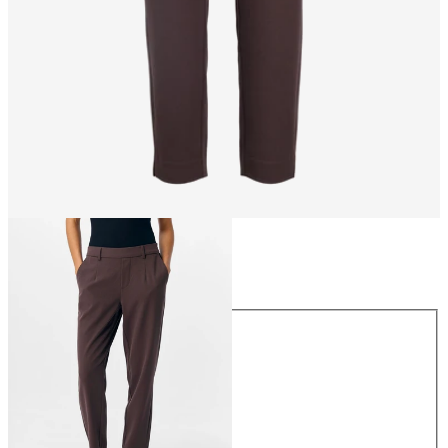
Maat
Maat
34
36
38
40
42