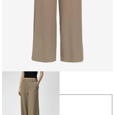
Maat
Maat
34
36
38