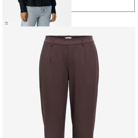
XL
€ 34,99