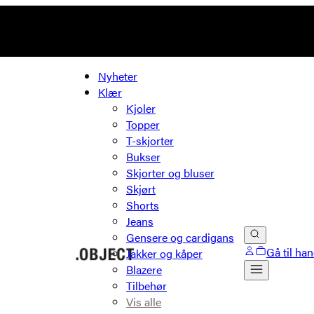
Nyheter
Klær
Kjoler
Topper
T-skjorter
Bukser
Skjorter og bluser
Skjørt
Shorts
Jeans
Gensere og cardigans
Gå til ha
Jakker og kåper
Blazere
Tilbehør
Vis alle