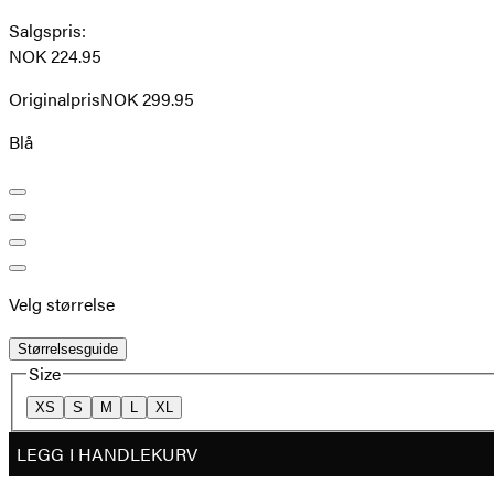
Salgspris
:
NOK 224.95
Originalpris
NOK 299.95
Blå
Velg størrelse
Størrelsesguide
Size
XS
S
M
L
XL
LEGG I HANDLEKURV