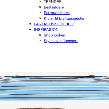
TRENDER
Bestselgere
Bermudashorts
Kjoler til bryllupsgjester
FANTASTISKE TILBUD
INSPIRASJON
Shop looken
Stylet av influensere