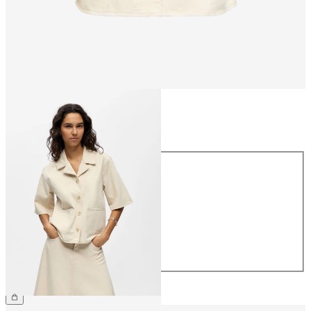
Størrelse
Størrelse
34
36
38
40
42
44
NOK 599.95