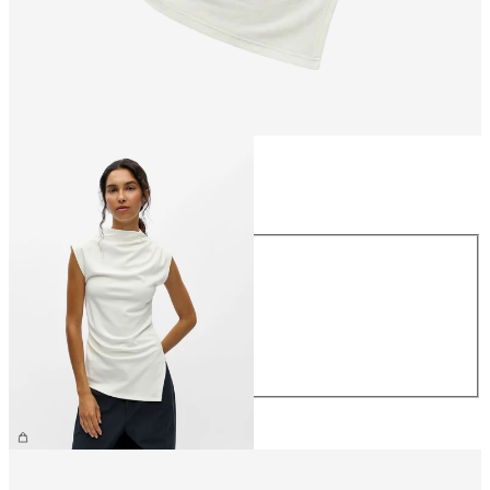
Størrelse
Størrelse
XS
S
M
L
XL
NOK 459.95