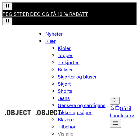
REGISTRER DEG OG FÅ 10 % RABATT
Nyheter
Klær
Kjoler
Topper
T-skjorter
Bukser
Skjorter og bluser
Skjørt
Shorts
Jeans
Gensere og cardigans
Gå til
Jakker og kåper
handlekurv
Blazere
Tilbehør
Vis alle