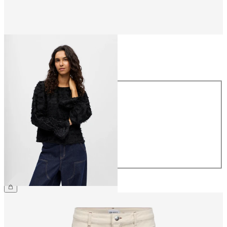
Størrelse
Størrelse
34
36
38
40
42
44
NOK 599.95