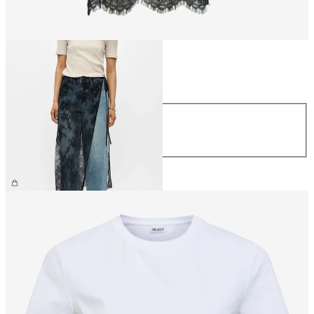
Størrelse
Størrelse
S/M
M/L
NOK 399.95