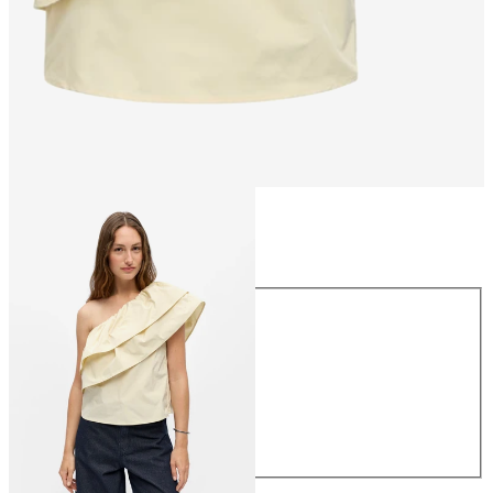
Størrelse
Størrelse
34
36
38
40
42
44
NOK 459.95