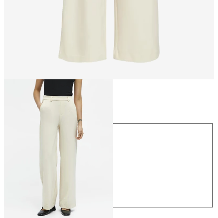
Størrelse
Størrelse
34
36
38
40
42
44
NOK 499.95