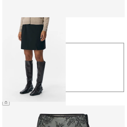
Størrelse
Størrelse
34
36
38
40
42
44
NOK 359.95