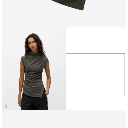
Størrelse
Størrelse
XS
S
M
L
XL
NOK 459.95