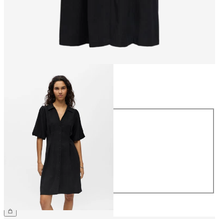
Størrelse
Størrelse
34
36
38
40
42
44
NOK 699.95