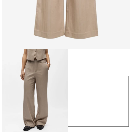
Størrelse
Størrelse
34
36
38
40
42
44
NOK 499.95