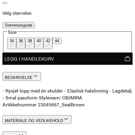
Velg størrelse
Størrelsesguide
Size
34
36
38
40
42
44
LEGG I HANDLEKURV
BESKRIVELSE
- Rysjet topp med én skulder - Elastisk halslinning - Lagdetalj
- Smal passform Stylenavn: OBJMIRA
Artikkelnummer 23045667_SealBrown
MATERIALE OG VEDLIKEHOLD