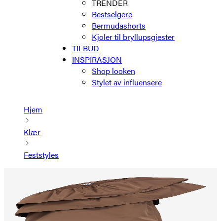
TRENDER
Bestselgere
Bermudashorts
Kjoler til bryllupsgjester
TILBUD
INSPIRASJON
Shop looken
Stylet av influensere
Hjem
Klær
Feststyles