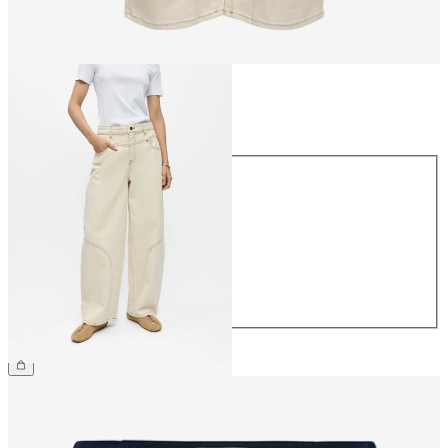
Størrelse
Størrelse
34
36
38
40
42
44
NOK 899.95