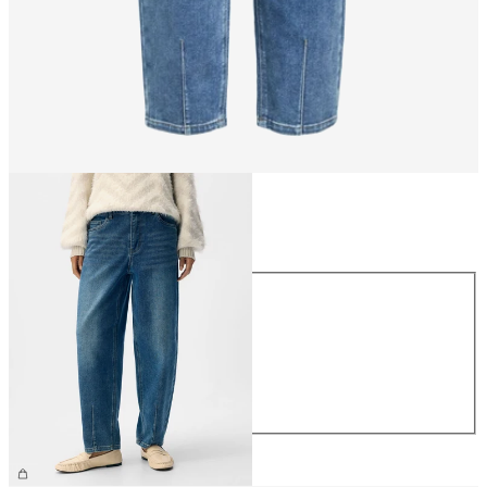
Størrelse
Størrelse
XS
S
M
L
XL
NOK 699.95