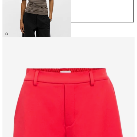
M
L
XL
NOK 499.95