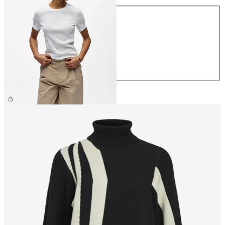
Størrelse
XS
S
M
L
XL
NOK 329.95