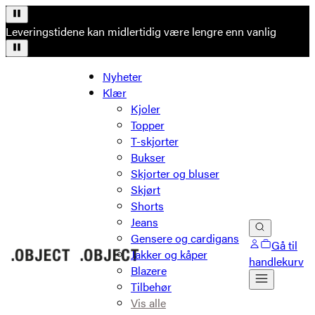
Leveringstidene kan midlertidig være lengre enn vanlig
Nyheter
Klær
Kjoler
Topper
T-skjorter
Bukser
Skjorter og bluser
Skjørt
Shorts
Jeans
Gensere og cardigans
Gå til
Jakker og kåper
handlekurv
Blazere
Tilbehør
Vis alle