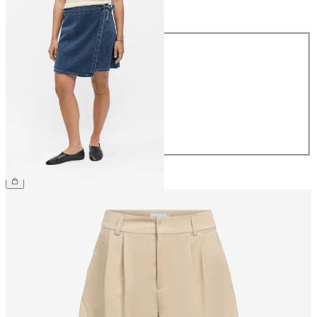
Størrelse
Størrelse
34
36
38
40
42
44
NOK 599.95