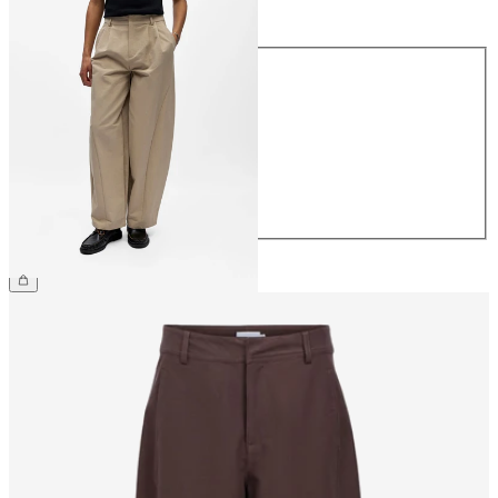
Størrelse
Størrelse
34
36
38
40
42
44
NOK 799.95