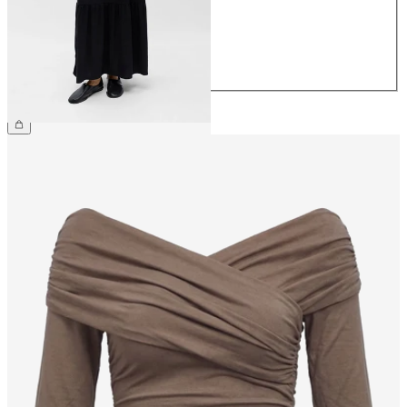
38
40
42
44
NOK 799.95