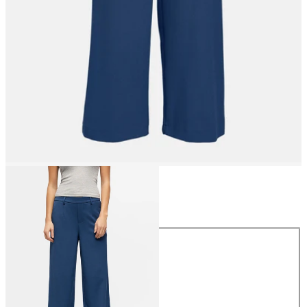
Størrelse
Størrelse
34
36
38
40