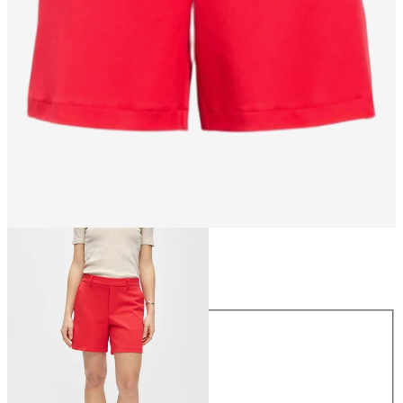
Størrelse
Størrelse
34
36
38
40