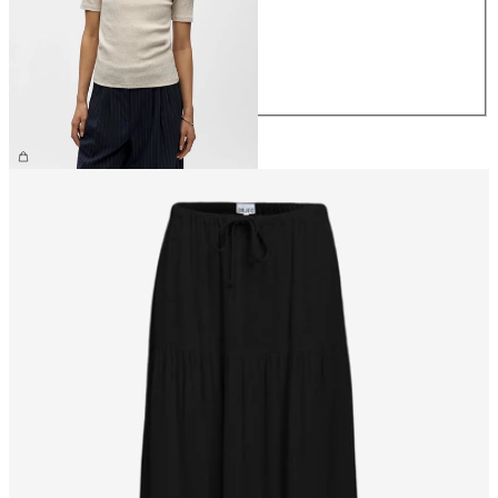
S
M
L
XL
NOK 329.95