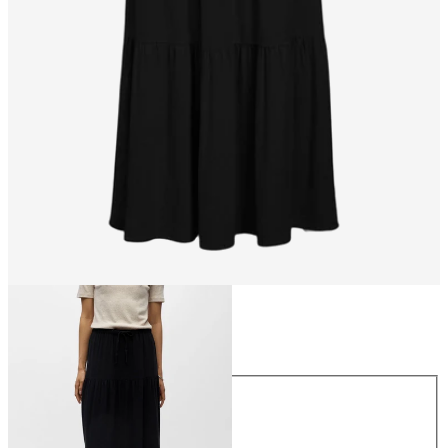
Størrelse
Størrelse
34
36