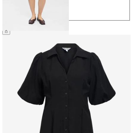
42
44
NOK 359.95