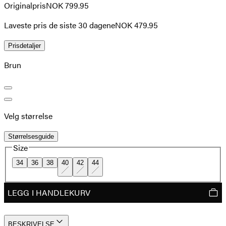
Originalpris
NOK 799.95
Laveste pris de siste 30 dagene
NOK 479.95
Prisdetaljer
Brun
Velg størrelse
Størrelsesguide
Size
34
36
38
40
42
44
LEGG I HANDLEKURV
BESKRIVELSE