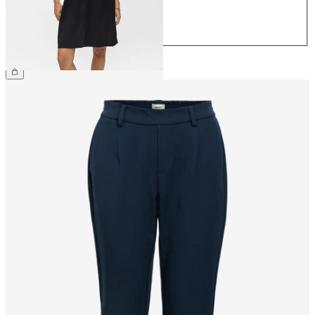
42
44
NOK 699.95