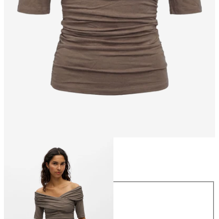
Størrelse
Størrelse
XS
S