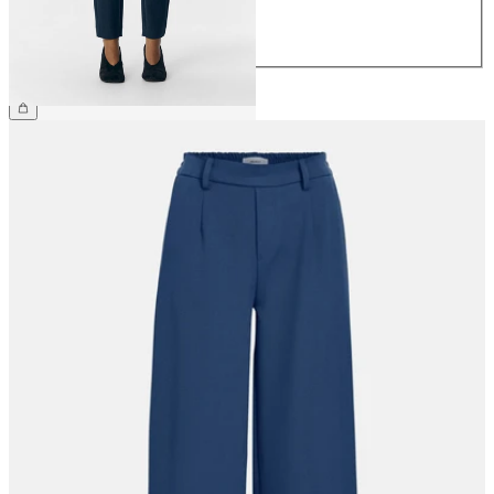
42
44
NOK 399.95