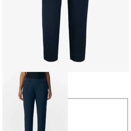
Størrelse
Størrelse
34
36
38
40