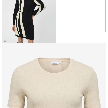
XS
S
M
L
XL
NOK 659.95