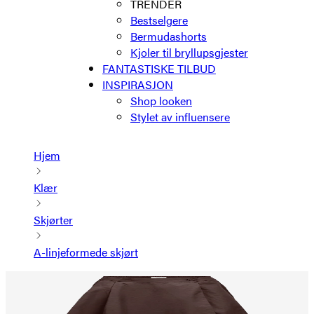
TRENDER
Bestselgere
Bermudashorts
Kjoler til bryllupsgjester
FANTASTISKE TILBUD
INSPIRASJON
Shop looken
Stylet av influensere
Hjem
Klær
Skjørter
A-linjeformede skjørt