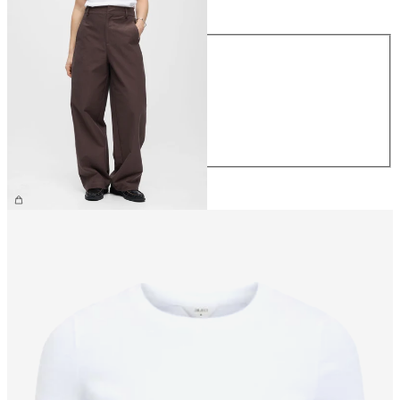
Størrelse
Størrelse
XS
S
M
L
XL
NOK 799.95