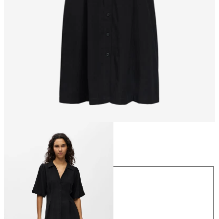
Størrelse
Størrelse
34
36
38
40