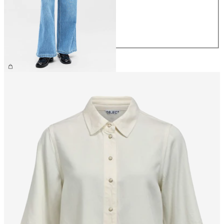
S
M
L
XL
309,99 zł