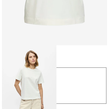
Rozmiar
Rozmiar
XS
S
M
L
XL
119,99 zł