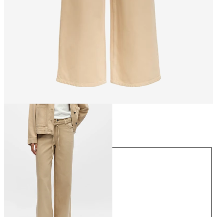
Rozmiar
Rozmiar
XS
S
M
L
XL