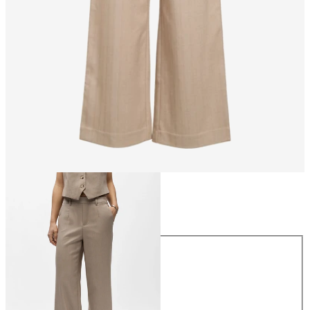
Rozmiar
Rozmiar
34
36
38
40