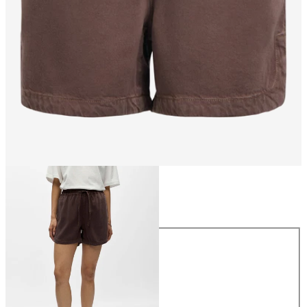
Rozmiar
Rozmiar
XS
S
M
L