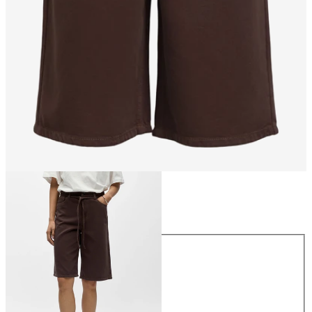
Rozmiar
Rozmiar
34
36
38
40