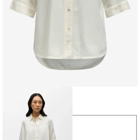
Rozmiar
Rozmiar
XS
S
M