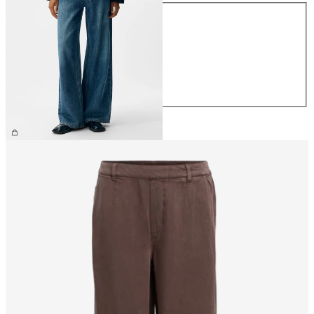
Rozmiar
XS
S
M
L
XL
309,99 zł