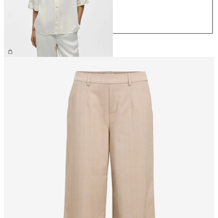
L
XL
299,99 zł