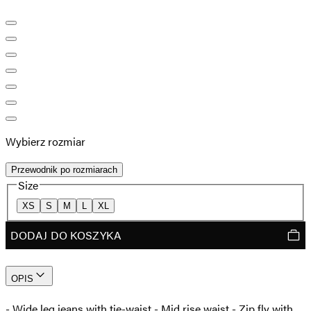
Wybierz rozmiar
Przewodnik po rozmiarach
Size
XS
S
M
L
XL
DODAJ DO KOSZYKA
OPIS
- Wide leg jeans with tie-waist - Mid rise waist - Zip fly with