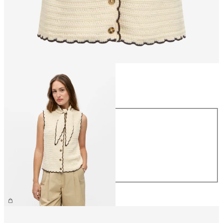
Rozmiar
Rozmiar
XS
S
M
L
XL
249,99 zł