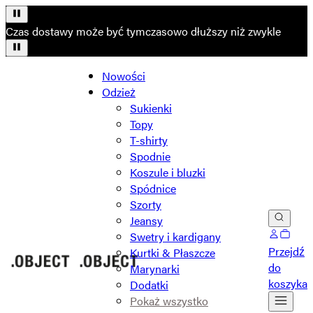
Czas dostawy może być tymczasowo dłuższy niż zwykle
Nowości
Odzież
Sukienki
Topy
T-shirty
Spodnie
Koszule i bluzki
Spódnice
Szorty
Jeansy
Swetry i kardigany
Przejdź
Kurtki & Płaszcze
do
Marynarki
koszyka
Dodatki
Pokaż wszystko