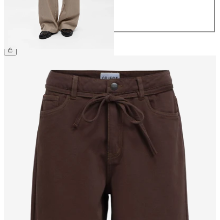
42
44
209,99 zł