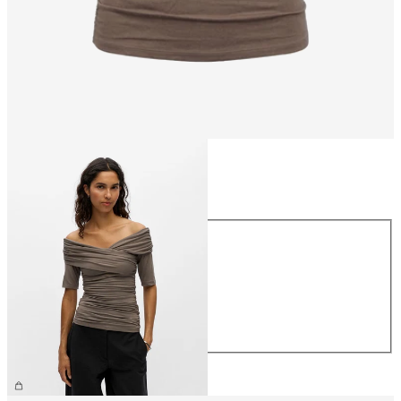
Rozmiar
Rozmiar
XS
S
M
L
XL
169,99 zł