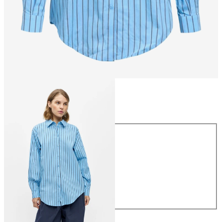
Rozmiar
Rozmiar
34
36
38
40
42
44
239,99 zł