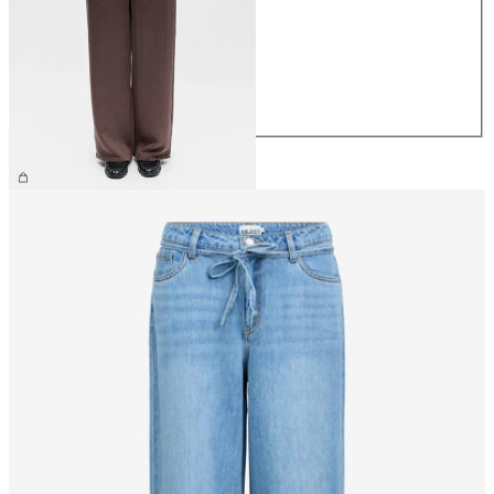
XS
S
M
L
XL
279,99 zł