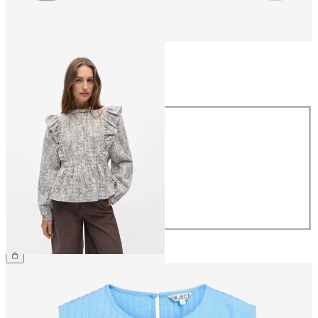
Rozmiar
Rozmiar
34
36
38
40
42
44
199,99 zł