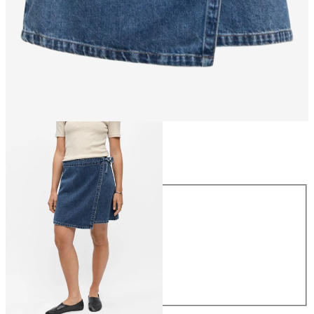
Rozmiar
Rozmiar
34
36
38
40
42
44