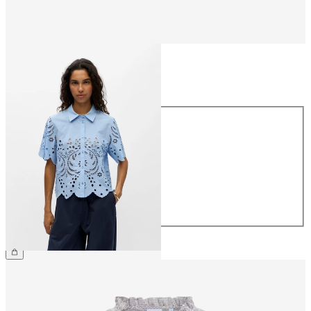
Rozmiar
Rozmiar
34
36
38
40
42
44
279,99 zł