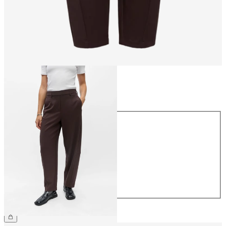
Rozmiar
Rozmiar
34
36
38
40
42
44
229,99 zł