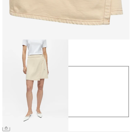
Rozmiar
Rozmiar
34
36
38
40
42
44
229,99 zł