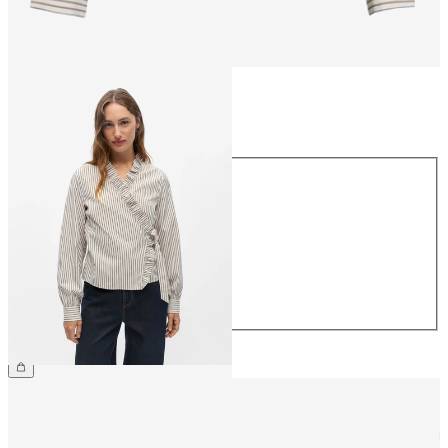
Rozmiar
Rozmiar
34
36
38
40
42
44
229,99 zł