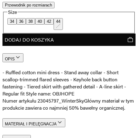
Przewodnik po rozmiarach
Size
34
36
38
40
42
44
DODAJ DO KOSZYKA
OPIS
- Ruffled cotton mini dress - Stand away collar - Short
scallop-trimmed flared sleeves - Keyhole back button
fastening - Tiered skirt with gathered detail - A-line skirt -
Regular fit Style name: OBJHOPE
Numer artykułu 23045797_WinterSky
Główny materiał w tym
produkcie zawiera co najmniej 50% bawełny organicznej.
MATERIAŁ I PIELĘGNACJA