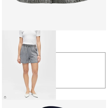
Rozmiar
Rozmiar
XS
S
M
L
XL
219,99 zł