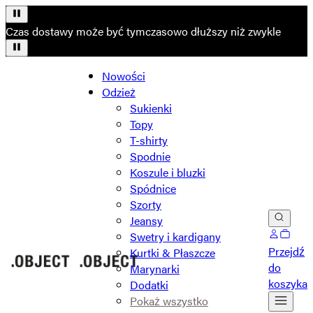
Czas dostawy może być tymczasowo dłuższy niż zwykle
Nowości
Odzież
Sukienki
Topy
T-shirty
Spodnie
Koszule i bluzki
Spódnice
Szorty
Jeansy
Swetry i kardigany
Przejdź
Kurtki & Płaszcze
do
Marynarki
koszyka
Dodatki
Pokaż wszystko