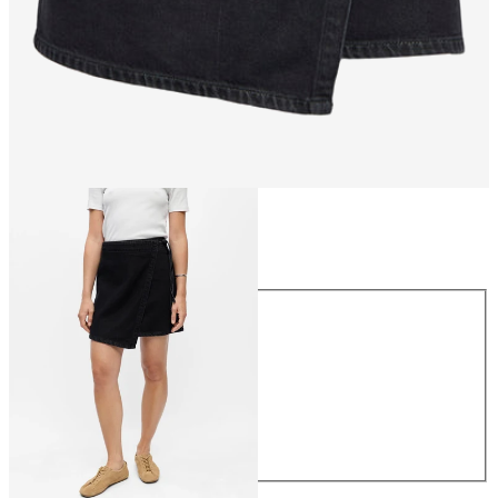
Rozmiar
Rozmiar
34
36
38
40
42
44
229,99 zł