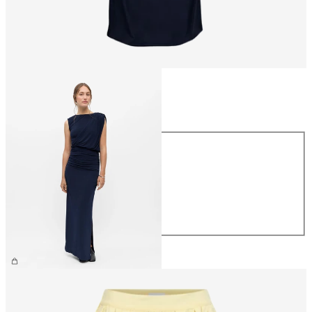
Rozmiar
Rozmiar
XS
S
M
L
XL
299,99 zł