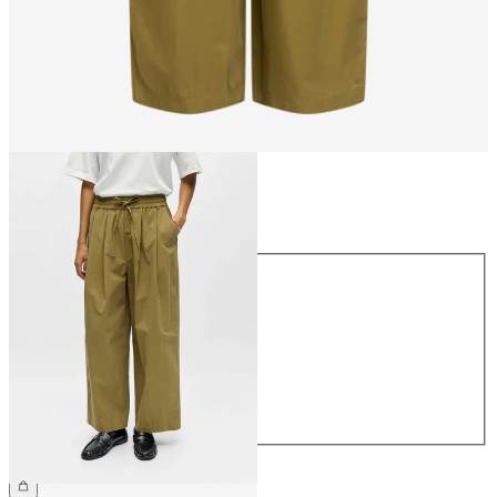
Rozmiar
Rozmiar
34
36
38
40
42
44
279,99 zł