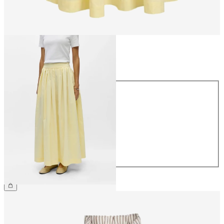
Rozmiar
Rozmiar
34
36
38
40
42
44
379,99 zł