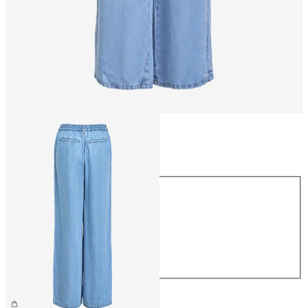
Rozmiar
Rozmiar
XS
S
M
L
XL
279,99 zł