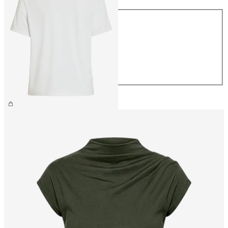
Rozmiar
XS
S
M
L
XL
139,99 zł