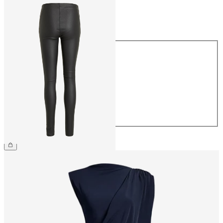
Rozmiar
Rozmiar
34
36
38
40
42
44
269,99 zł