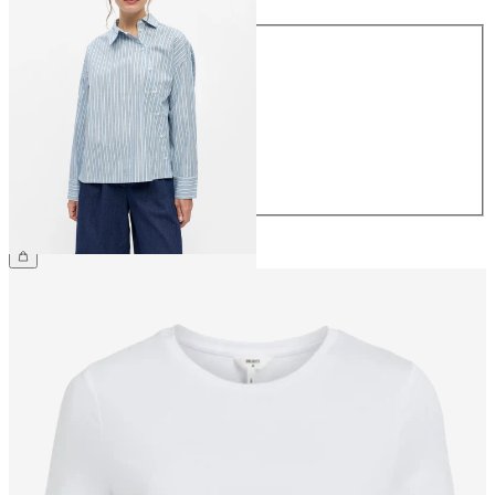
Rozmiar
34
36
38
40
42
44
249,99 zł