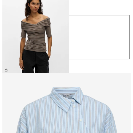
Rozmiar
Rozmiar
XS
S
M
L
XL
169,99 zł