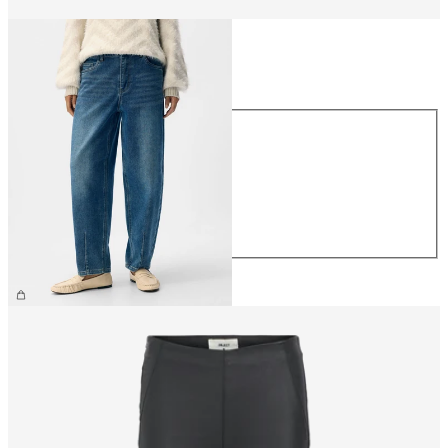
Rozmiar
Rozmiar
XS
S
M
L
XL
249,99 zł