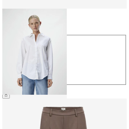
Rozmiar
Rozmiar
34
36
38
40
42
44
239,99 zł