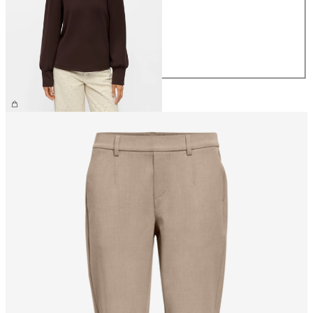
S
M
L
XL
199,99 zł