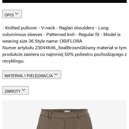
OPIS
- Knitted pullover - V-neck - Raglan shoulders - Long
voluminous sleeves - Patterned knit - Regular fit - Model is
wearing size 36 Style name: OBJFLORA
Numer artykułu 23044646_SealBrown
Główny materiał w tym
produkcie zawiera co najmniej 50% poliestru pochodzącego z
recyklingu.
MATERIAŁ I PIELĘGNACJA
ZWROTY