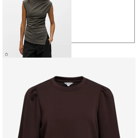
XS
S
M
L
XL
149,99 zł