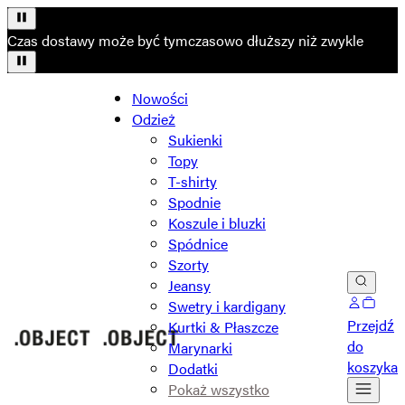
Czas dostawy może być tymczasowo dłuższy niż zwykle
Nowości
Odzież
Sukienki
Topy
T-shirty
Spodnie
Koszule i bluzki
Spódnice
Szorty
Jeansy
Swetry i kardigany
Przejdź
Kurtki & Płaszcze
do
Marynarki
koszyka
Dodatki
Pokaż wszystko