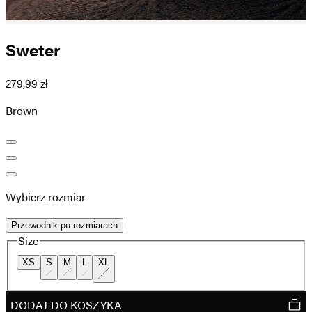
Sweter
279,99 zł
Brown
Wybierz rozmiar
Przewodnik po rozmiarach
Size
XS
S
M
L
XL
DODAJ DO KOSZYKA