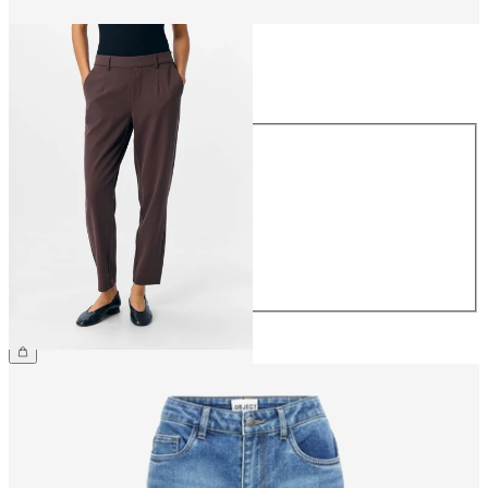
Rozmiar
Rozmiar
34
36
38
40
42
44
169,99 zł