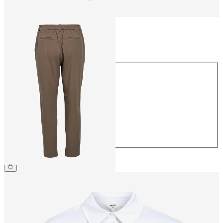
Rozmiar
Rozmiar
34
36
38
40
42
44
169,99 zł