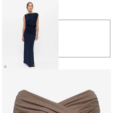
Rozmiar
Rozmiar
XS
S
M
L
XL
299,99 zł