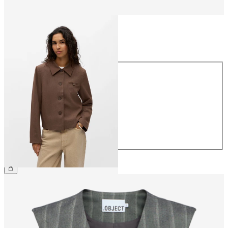
Storlek
Storlek
34
36
38
40
42
44
699,95 kr