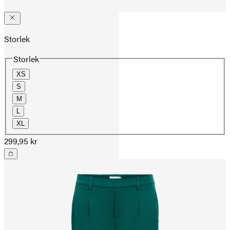
Storlek
Storlek
XS
S
M
L
XL
299,95 kr