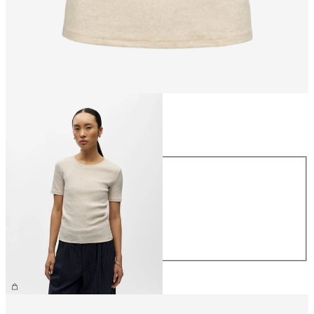
Storlek
Storlek
XS
S
M
L
XL
329,95 kr