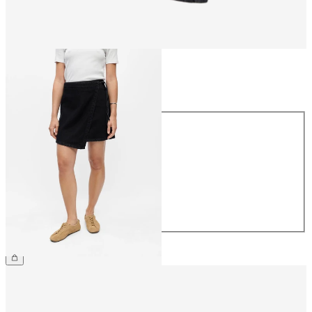
Storlek
Storlek
34
36
38
40
42
44
599,95 kr