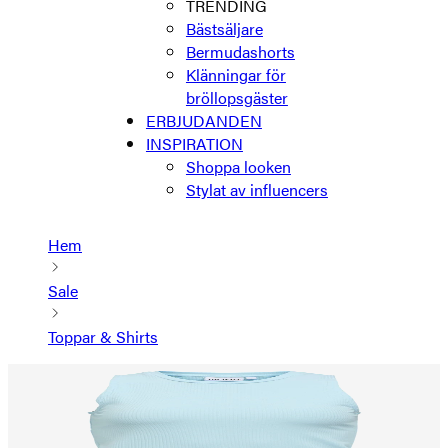
TRENDING
Bästsäljare
Bermudashorts
Klänningar för
bröllopsgäster
ERBJUDANDEN
INSPIRATION
Shoppa looken
Stylat av influencers
Hem
Sale
Toppar & Shirts