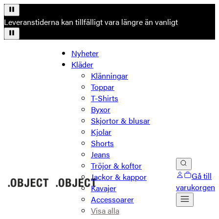
Leveranstiderna kan tillfälligt vara längre än vanligt
Nyheter
Kläder
Klänningar
Toppar
T-Shirts
Byxor
Skjortor & blusar
Kjolar
Shorts
Jeans
Tröjor & koftor
Gå till
Jackor & kappor
varukorgen
Kavajer
Accessoarer
Visa alla