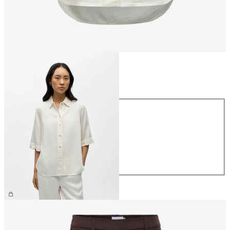
Storlek
Storlek
XS
S
M
L
XL
699,95 kr