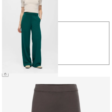
Storlek
Storlek
34
36
38
40
42
44
499,95 kr