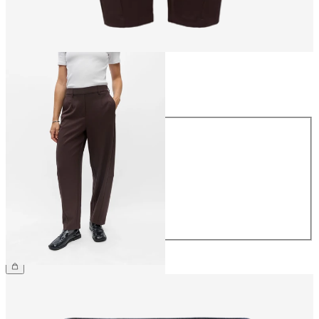
Storlek
Storlek
34
36
38
40
42
44
499,95 kr