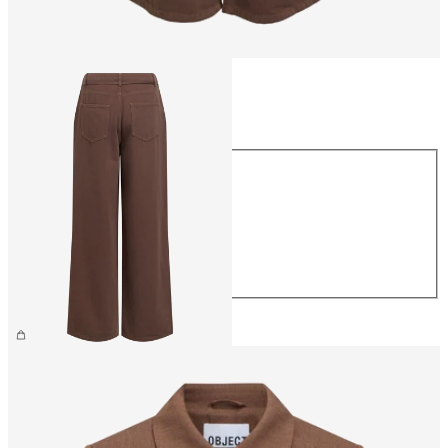
Storlek
Storlek
XS
S
M
L
XL
799,95 kr