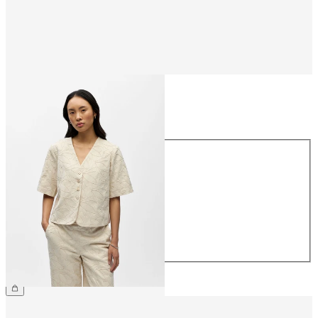
Storlek
Storlek
34
36
38
40
42
44
699,95 kr