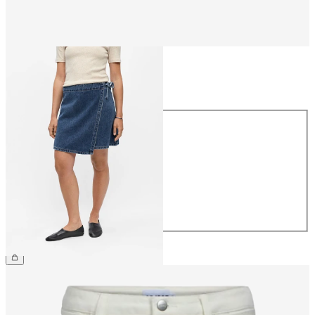
Storlek
Storlek
34
36
38
40
42
44
599,95 kr