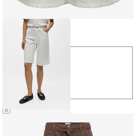
Storlek
Storlek
34
36
38
40
42
44
699,95 kr