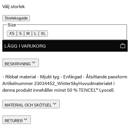
Välj storlek
Storleksguide
Size
XS
S
M
L
XL
LÄGG I VARUKORG
BESKRIVNING
- Ribbat material - Mjukt tyg - Enfärgad - Åtsittande passform
Artikelnummer 23034452_WinterSky
Huvudmaterialet i
denna produkt innehåller minst 50 % TENCEL™ Lyocell.
MATERIAL OCH SKÖTSEL
RETURER