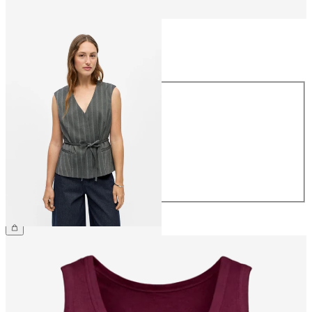
Storlek
Storlek
34
36
38
40
42
44
559,95 kr