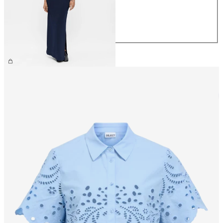
M
L
XL
559,95 kr.