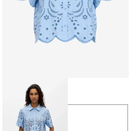
Størrelse
Størrelse
34
36
38