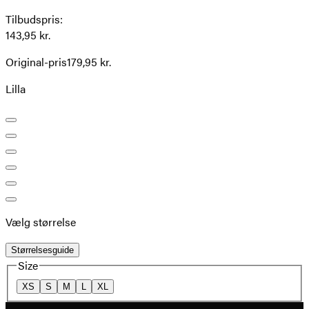
Tilbudspris
:
143,95 kr.
Original-pris
179,95 kr.
Lilla
Vælg størrelse
Størrelsesguide
Size
XS
S
M
L
XL