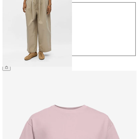
Størrelse
34
36
38
40
42
44
499,95 kr.