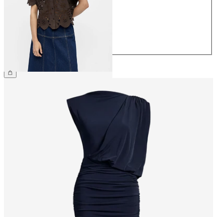
38
40
42
44
499,95 kr.