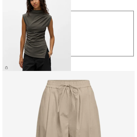
Størrelse
XS
S
M
L
XL
259,95 kr.