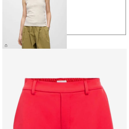
XS
S
M
L
XL
179,95 kr.