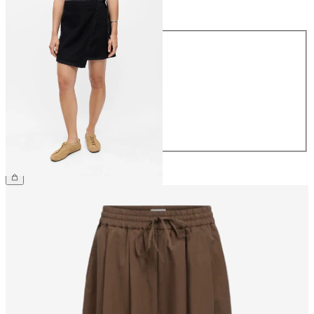
Størrelse
Størrelse
34
36
38
40
42
44
399,95 kr.