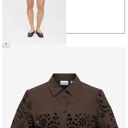
38
40
42
44
259,95 kr.