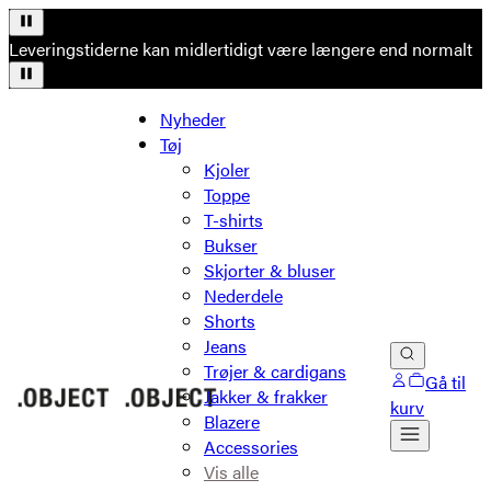
Leveringstiderne kan midlertidigt være længere end normalt
Nyheder
Tøj
Kjoler
Toppe
T-shirts
Bukser
Skjorter & bluser
Nederdele
Shorts
Jeans
Trøjer & cardigans
Gå til
Jakker & frakker
kurv
Blazere
Accessories
Vis alle