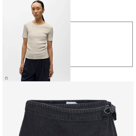
Størrelse
Størrelse
XS
S
M
L
XL
199,95 kr.