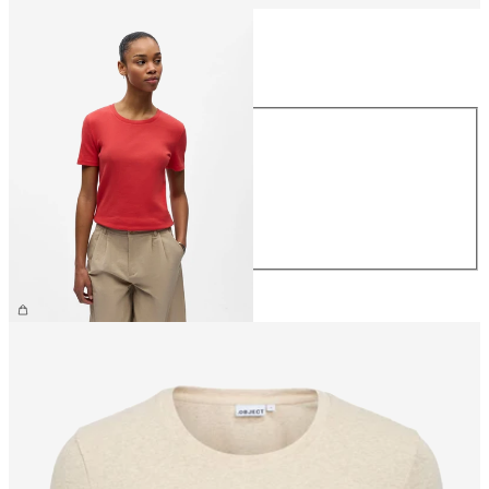
Størrelse
Størrelse
XS
S
M
L
XL
199,95 kr.