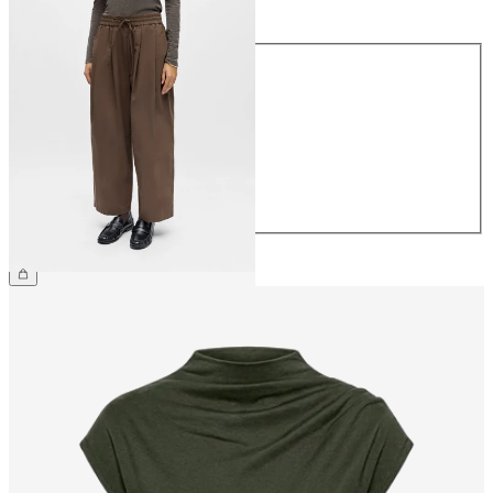
Størrelse
Størrelse
34
36
38
40
42
44
499,95 kr.