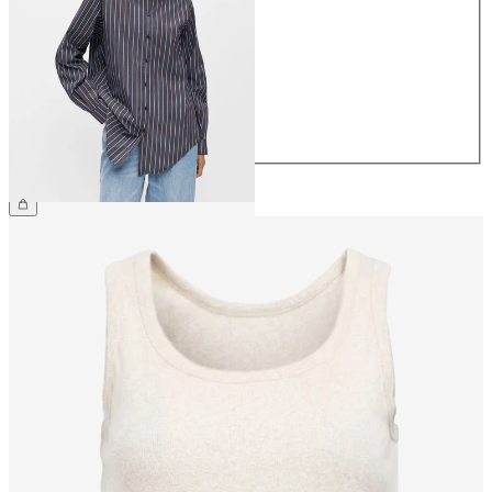
34
36
38
40
42
44
399,95 kr.