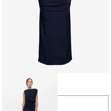
Størrelse
Størrelse
XS
S