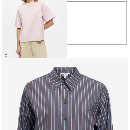
Størrelse
XS
S
M
L
XL
199,95 kr.