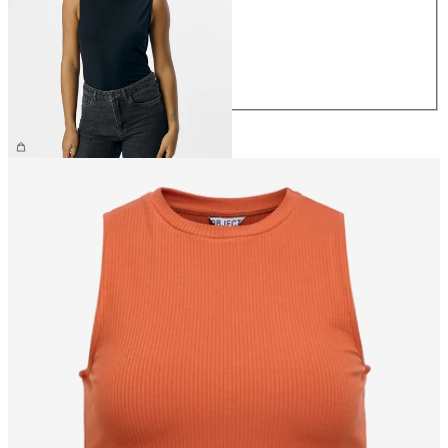
XS/S
S/M
M/L
L/XL
179,95 kr.