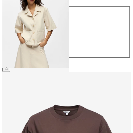
Størrelse
34
36
38
40
42
44
399,95 kr.