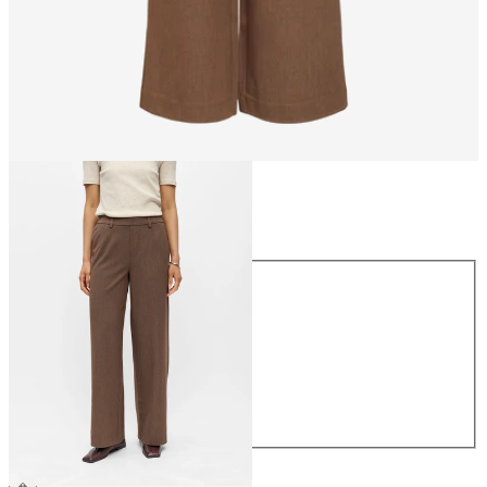
Størrelse
Størrelse
34
36
38
40
42
44
359,95 kr.