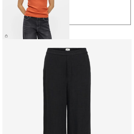
M
L
XL
179,95 kr.