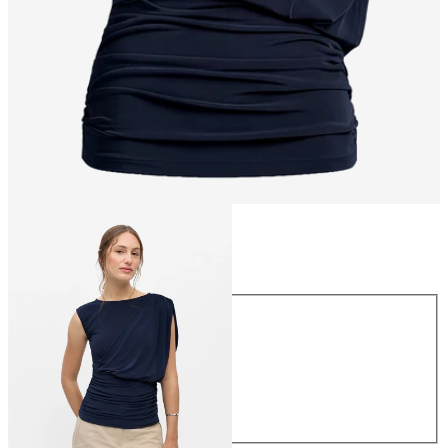
Størrelse
Størrelse
XS
S
M
L
XL