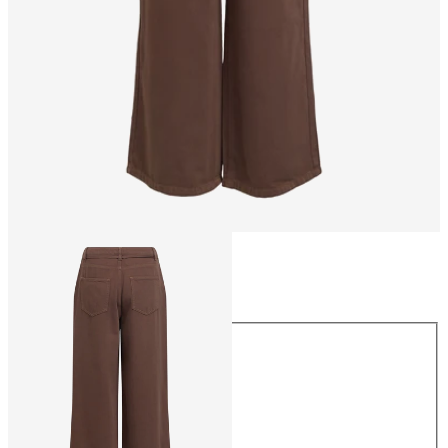
Størrelse
Størrelse
XS
S
M
L