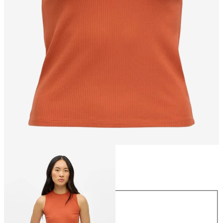
Størrelse
Størrelse
XS
S