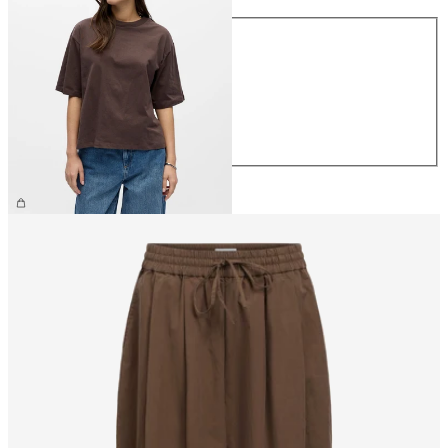
Størrelse
XS
S
M
L
XL
199,95 kr.