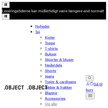
Leveringstiderne kan midlertidigt være længere end normalt
Nyheder
Tøj
Kjoler
Toppe
T-shirts
Bukser
Skjorter & bluser
Nederdele
Shorts
Jeans
Trøjer & cardigans
Gå til
Jakker & frakker
kurv
Blazere
Accessories
Vis alle