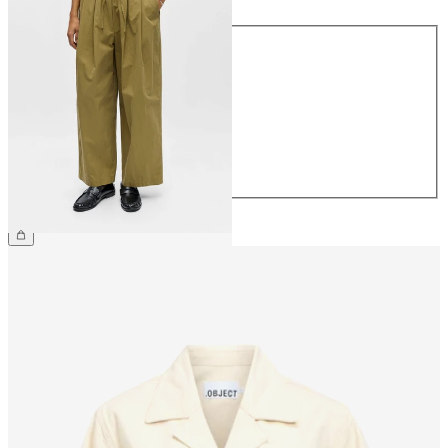
Størrelse
34
36
38
40
42
44
499,95 kr.