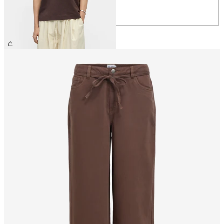
L
XL
199,95 kr.