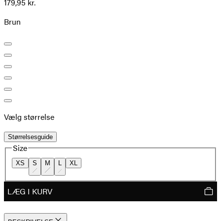
179,95 kr.
Brun
Vælg størrelse
Størrelsesguide
Size
XS
S
M
L
XL
LÆG I KURV