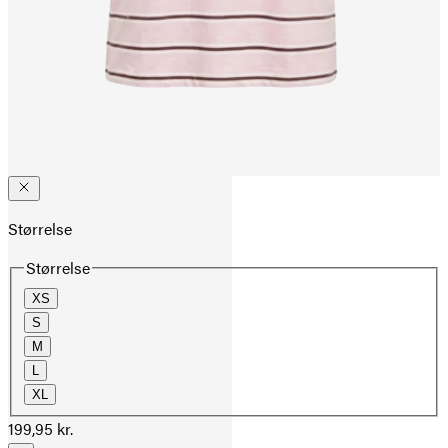
Størrelse
Størrelse
XS
S
M
L
XL
199,95 kr.