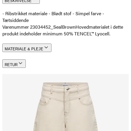
BESKRIVELSE
-­ Ribstrikket materiale - Blødt stof - Simpel farve -
Tætsiddende
Varenummer 23034452_SealBrown
Hovedmaterialet i dette
produkt indeholder minimum 50% TENCEL™ Lyocell.
MATERIALE & PLEJE
RETUR