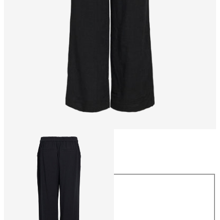
Størrelse
Størrelse
34
36
38