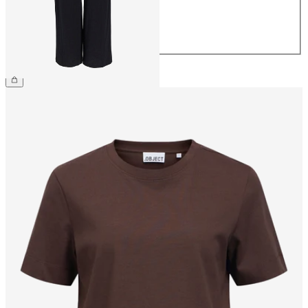
40
42
44
399,95 kr.