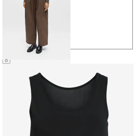
34
36
38
40
42
44
499,95 kr.