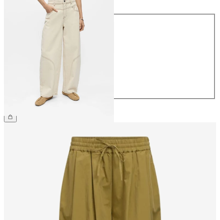
Størrelse
34
36
38
40
42
44
499,95 kr.