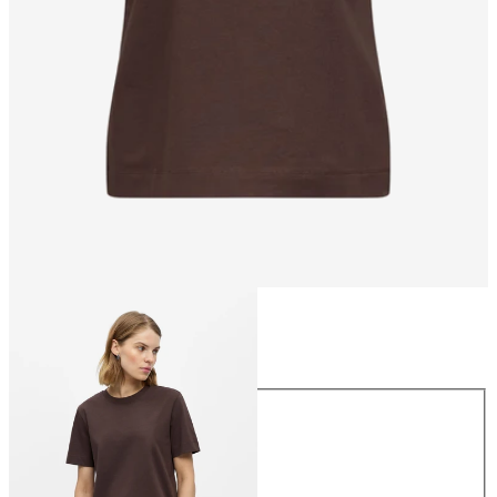
Størrelse
Størrelse
XS
S
M