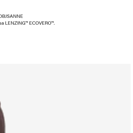
me: OBJSANNE
iscosa LENZING™ ECOVERO™.