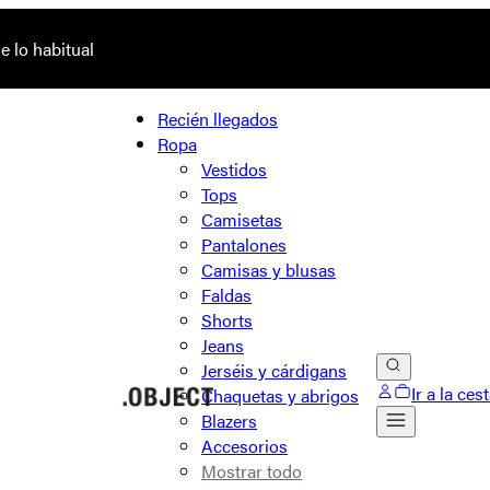
 lo habitual
Recién llegados
Ropa
Vestidos
Tops
Camisetas
Pantalones
Camisas y blusas
Faldas
Shorts
Jeans
Jerséis y cárdigans
Ir a la ces
Chaquetas y abrigos
Blazers
Accesorios
Mostrar todo