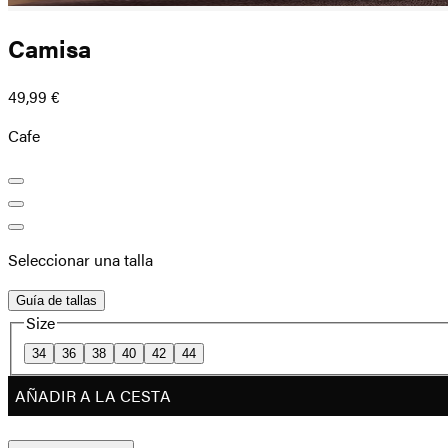
Camisa
49,99 €
Cafe
Seleccionar una talla
Guía de tallas
Size
34
36
38
40
42
44
AÑADIR A LA CESTA