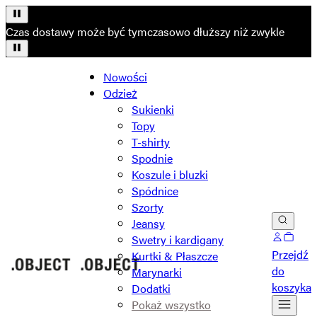
Czas dostawy może być tymczasowo dłuższy niż zwykle
Nowości
Odzież
Sukienki
Topy
T-shirty
Spodnie
Koszule i bluzki
Spódnice
Szorty
Jeansy
Swetry i kardigany
Przejdź
Kurtki & Płaszcze
do
Marynarki
koszyka
Dodatki
Pokaż wszystko