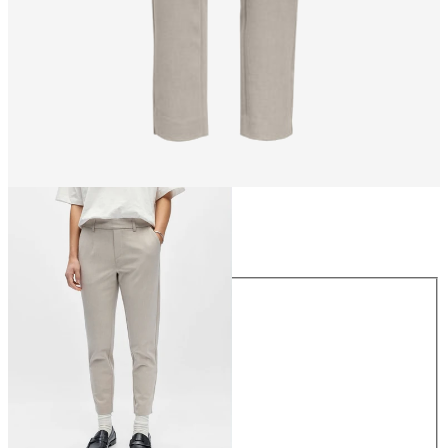
Rozmiar
Rozmiar
34
36
38
40
42
44