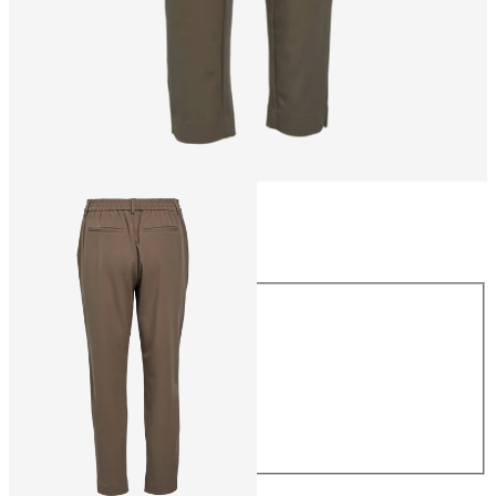
Rozmiar
Rozmiar
34
36
38
40
42
44
169,99 zł