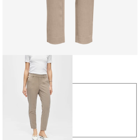
Rozmiar
Rozmiar
34
36
38
40
42
44