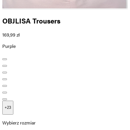
OBJLISA Trousers
169,99 zł
Purple
+
23
Wybierz rozmiar