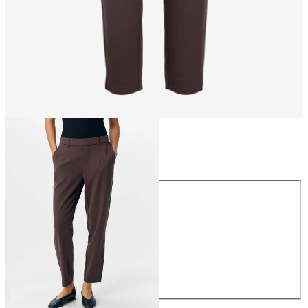
Rozmiar
Rozmiar
34
36
38
40
42
44
169,99 zł