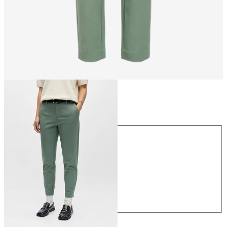
Rozmiar
Rozmiar
34
36
38
40
42
44
169,99 zł