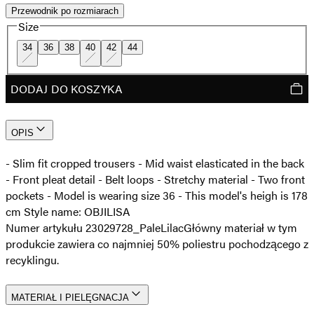
Przewodnik po rozmiarach
Size
34
36
38
40
42
44
DODAJ DO KOSZYKA
OPIS
- Slim fit cropped trousers - Mid waist elasticated in the back
- Front pleat detail - Belt loops - Stretchy material - Two front
pockets - Model is wearing size 36 - This model's heigh is 178
cm Style name: OBJILISA
Numer artykułu 23029728_PaleLilac
Główny materiał w tym
produkcie zawiera co najmniej 50% poliestru pochodzącego z
recyklingu.
MATERIAŁ I PIELĘGNACJA