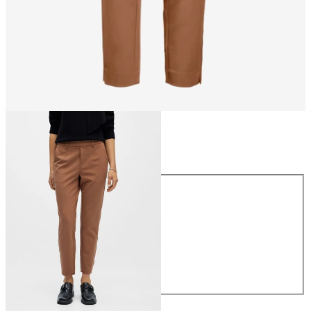
Rozmiar
Rozmiar
34
36
38
40
42
44
169,99 zł