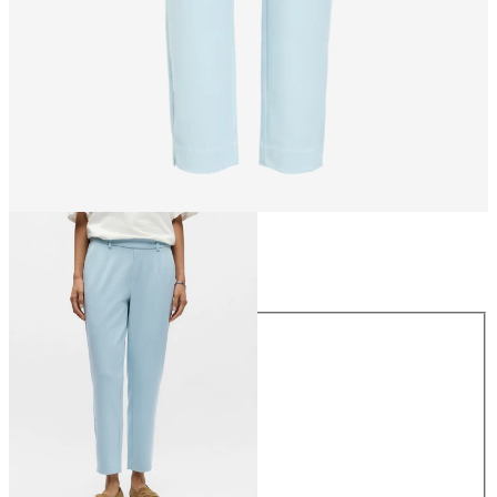
Rozmiar
Rozmiar
34
36
38
40
42
44