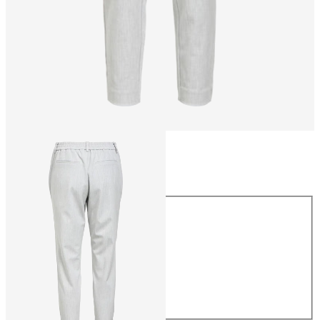
Rozmiar
Rozmiar
34
36
38
40
42
44