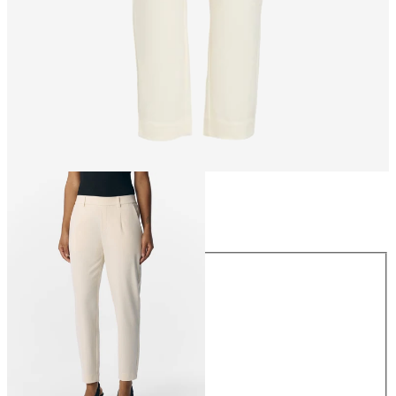
Rozmiar
Rozmiar
34
36
38
40
42
44