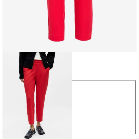
Rozmiar
Rozmiar
34
36
38
40
42
44
169,99 zł