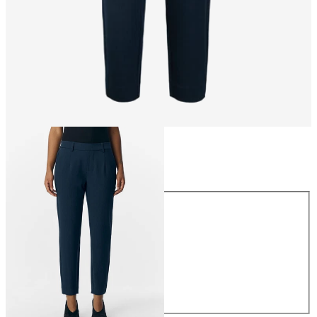
Rozmiar
Rozmiar
34
36
38
40
42
44